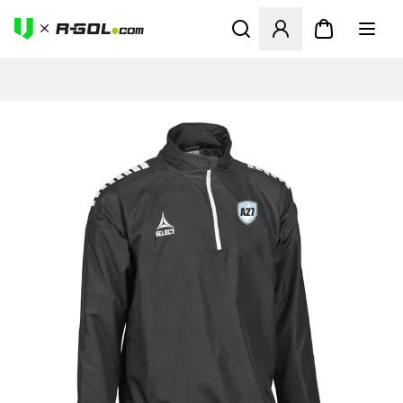
Odpre Modal za prijavo ali vp