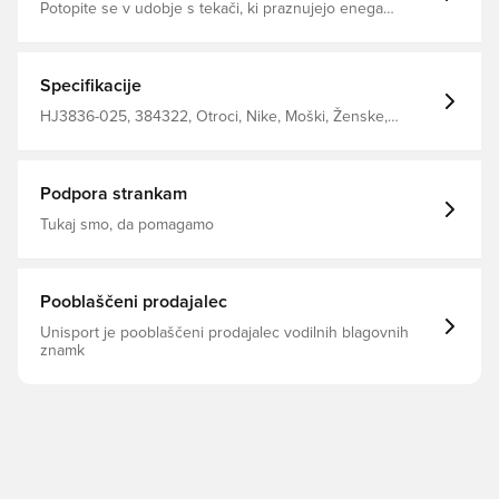
Potopite se v udobje s tekači, ki praznujejo enega
najboljših nogometnih nogometov Gladko na zunanji
strani in mehko brušeno na notranji strani Lahki flis je
enostaven sloj, ki ga lahko vlečete, ko želite malo
dodatne toplote Elastični pas z vrvico vam pomaga najti
Specifikacije
popolno prileganje Rebraste manšete vam omogočajo, da
pokažete svoje najljubše superge 80% bombaž 20%
HJ3836-025, 384322, Otroci, Nike, Moški, Ženske,
poliester
Trenirke, Dolgo, 80% Cotton 20% Polyester, Nike Erling
Haaland Personal Edition, Bela
Podpora strankam
Tukaj smo, da pomagamo
Pooblaščeni prodajalec
Unisport je pooblaščeni prodajalec vodilnih blagovnih
znamk