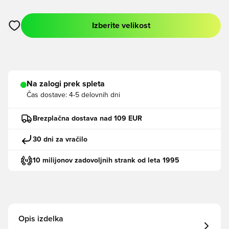
Izberite velikost
Odpre Modal za prijavo ali vpis kot član
Na zalogi prek spleta
Čas dostave:
4-5 delovnih dni
Brezplačna dostava nad 109 EUR
30 dni za vračilo
10 milijonov zadovoljnih strank od leta 1995
Opis izdelka