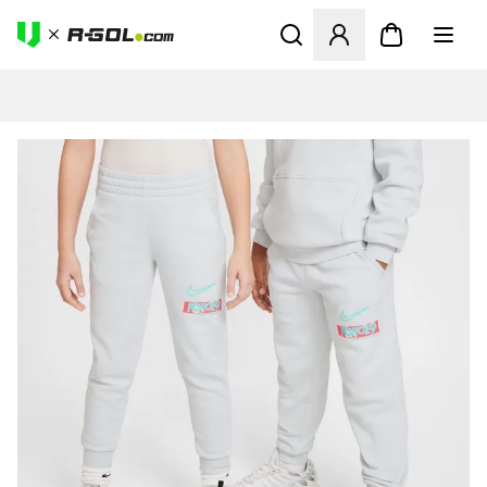
Odpre Modal za prijavo ali vp