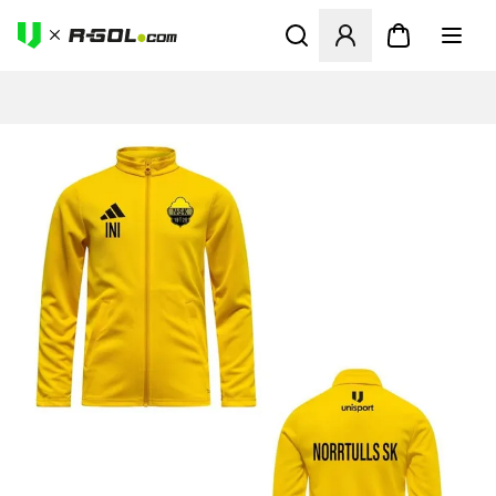
Odpre Modal za prijavo ali vp