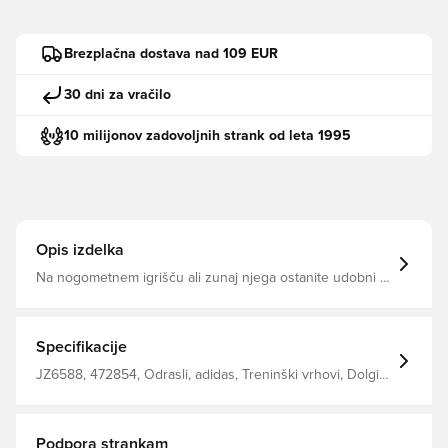
Brezplačna dostava nad 109 EUR
30 dni za vračilo
10 milijonov zadovoljnih strank od leta 1995
Opis izdelka
Na nogometnem igrišču ali zunaj njega ostanite udobni v
tej smučarski jakni Entrada26 CLIMACOOL tehnologija
Polna zadrga Tanko prileganje 100% recikliran poliester
Specifikacije
JZ6588, 472854, Odrasli, adidas, Treninški vrhovi, Dolgi
rokavi, adidas Entrada, Rumena
Podpora strankam