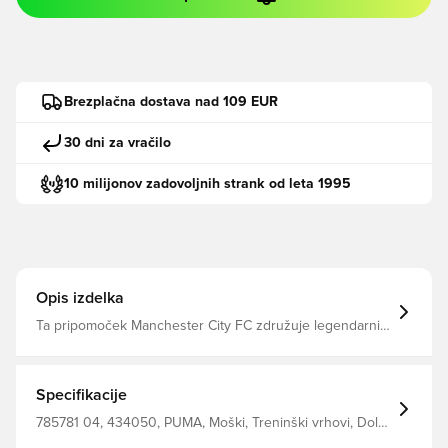
Brezplačna dostava nad 109 EUR
30 dni za vračilo
10 milijonov zadovoljnih strank od leta 1995
Opis izdelka
Ta pripomoček Manchester City FC združuje legendarni
slog klubov z oblikovanjem orientacije na uspešnost.
Prav tako, če se pripravljate za igro ali boste imeli svojo
fanliebe v vsem svetu - ta polkovnik vas prebere, da
barve vaših klubov polno sledijo. Prilagoditev: vitka Glavni
Specifikacije
material: Jersey tkanina Vrsta: Rezanje okroglega vratu
Dolg rokav Podrobnosti blagovne znamke Club in PUMA
785781 04, 434050, PUMA, Moški, Treninški vrhovi, Dolgi
rokavi, Outer Material: 100% Polyester, Modro, Odrasli