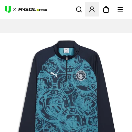
Odpre Modal za prijavo ali vp