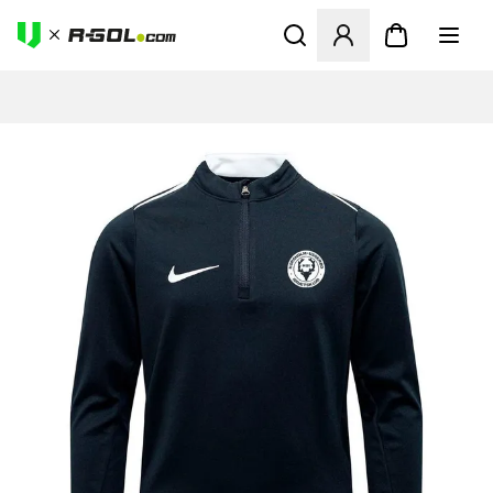
Odpre Modal za prijavo ali vp