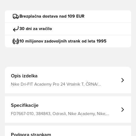
Brezplačna dostava nad 109 EUR
30 dni za vračilo
10 milijonov zadovoljnih strank od leta 1995
Opis izdelka
Nike Dri-FIT Academy Pro 24 Vrtalnik T, ČRNA/
ČRNA/BELA/BELA, M
Specifikacije
FD7667-010, 384843, Odrasli, Nike Academy, Nike,
Treninški vrhovi, Dolgi rokavi, Moški, Črna, 100%
Polyester
Podpora strankam