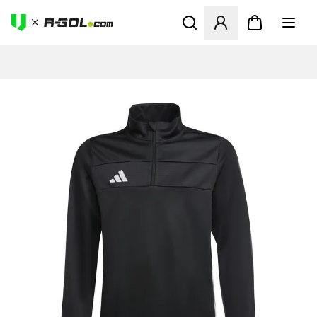
Odpre Modal za prijavo ali vp