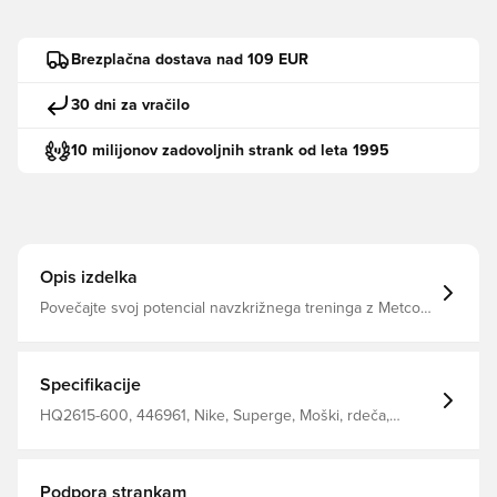
Brezplačna dostava nad 109 EUR
30 dni za vračilo
10 milijonov zadovoljnih strank od leta 1995
Opis izdelka
Povečajte svoj potencial navzkrižnega treninga z Metcon
10. Optimizira stabilnost vaših težjih dvigal z izjemno
močno ploščo Hyperlift in poveča mobilnost z odzivno
peno ReactX. Pomaga vam premagati vse gibe, ki jih
zahteva vaša vadba, s povečanim donosom energije in
Specifikacije
manjšo težo kot Metcon 9.
HQ2615-600, 446961, Nike, Superge, Moški, rdeča,
Odrasli
Podpora strankam