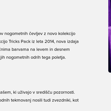
 nogometnih čevljev z novo kolekcijo
jo Tricks Pack iz leta 2014, nova izdaja
zličnima barvama na levem in desnem
čjih nogometnih odrih tega poletja.
em, ki uživajo v središču pozornosti.
dnih tekmovanj nosili tudi zvezdniki, kot