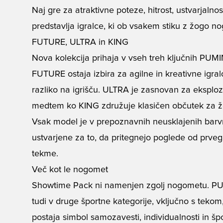
Naj gre za atraktivne poteze, hitrost, ustvarjal
predstavlja igralce, ki ob vsakem stiku z žogo 
FUTURE, ULTRA in KING
Nova kolekcija prihaja v vseh treh ključnih PUM
FUTURE ostaja izbira za agilne in kreativne igralc
razliko na igrišču. ULTRA je zasnovan za eksplozi
medtem ko KING združuje klasičen občutek za 
Vsak model je v prepoznavnih neusklajenih bar
ustvarjene za to, da pritegnejo poglede od prv
tekme.
Več kot le nogomet
Showtime Pack ni namenjen zgolj nogometu. PUM
tudi v druge športne kategorije, vključno s teko
postaja simbol samozavesti, individualnosti in špo