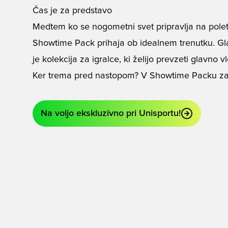
Čas je za predstavo
Medtem ko se nogometni svet pripravlja na po
Showtime Pack prihaja ob idealnem trenutku. Gla
je kolekcija za igralce, ki želijo prevzeti glavno v
Ker trema pred nastopom? V Showtime Packu zan
Na voljo ekskluzivno pri Unisportu!