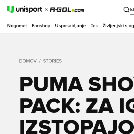
I
Nogomet
Fanshop
Usposabljanje
Tek
Življenjski slog
DOMOV
STORIES
PUMA SHO
PACK: ZA I
IZSTOPAJ