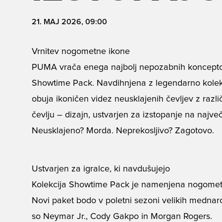
21. MAJ 2026, 09:00
Vrnitev nogometne ikone
PUMA vrača enega najbolj nepozabnih konceptov
Showtime Pack. Navdihnjena z legendarno kolekci
obuja ikoničen videz neusklajenih čevljev z ra
čevlju – dizajn, ustvarjen za izstopanje na najve
Neusklajeno? Morda. Neprekosljivo? Zagotovo.
Ustvarjen za igralce, ki navdušujejo
Kolekcija Showtime Pack je namenjena nogometaš
Novi paket bodo v poletni sezoni velikih mednaro
so Neymar Jr., Cody Gakpo in Morgan Rogers.