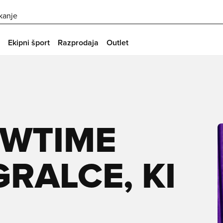
skanje
Ekipni šport
Razprodaja
Outlet
WTIME
GRALCE, KI
O