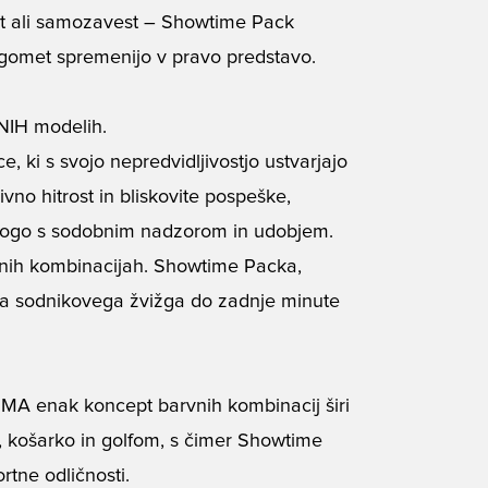
nost ali samozavest – Showtime Pack
nogomet spremenijo v pravo predstavo.
INIH modelih.
e, ki s svojo nepredvidljivostjo ustvarjajo
vno hitrost in bliskovite pospeške,
žogo s sodobnim nadzorom in udobjem.
vnih kombinacijah. Showtime Packa,
ega sodnikovega žvižga do zadnje minute
A enak koncept barvnih kombinacij širi
m, košarko in golfom, s čimer Showtime
rtne odličnosti.