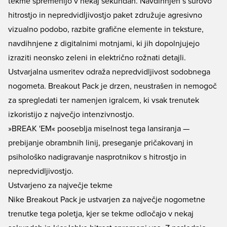
tekme spremenijo v nekaj sekundah. Navdihnjen s surovo
hitrostjo in nepredvidljivostjo paket združuje agresivno
vizualno podobo, razbite grafične elemente in teksture,
navdihnjene z digitalnimi motnjami, ki jih dopolnjujejo
izraziti neonsko zeleni in električno rožnati detajli.
Ustvarjalna usmeritev odraža nepredvidljivost sodobnega
nogometa. Breakout Pack je drzen, neustrašen in nemogoč
za spregledati ter namenjen igralcem, ki vsak trenutek
izkoristijo z največjo intenzivnostjo.
»BREAK 'EM« pooseblja miselnost tega lansiranja —
prebijanje obrambnih linij, preseganje pričakovanj in
psihološko nadigravanje nasprotnikov s hitrostjo in
nepredvidljivostjo.
Ustvarjeno za največje tekme
Nike Breakout Pack je ustvarjen za največje nogometne
trenutke tega poletja, kjer se tekme odločajo v nekaj