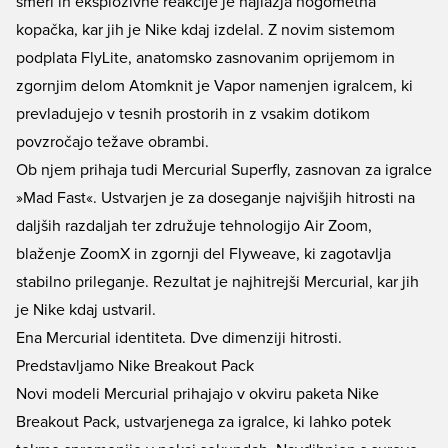
smeri in eksplozivne reakcije je najlažja nogometna
kopačka, kar jih je Nike kdaj izdelal. Z novim sistemom
podplata FlyLite, anatomsko zasnovanim oprijemom in
zgornjim delom Atomknit je Vapor namenjen igralcem, ki
prevladujejo v tesnih prostorih in z vsakim dotikom
povzročajo težave obrambi.
Ob njem prihaja tudi Mercurial Superfly, zasnovan za igralce
»Mad Fast«. Ustvarjen je za doseganje najvišjih hitrosti na
daljših razdaljah ter združuje tehnologijo Air Zoom,
blaženje ZoomX in zgornji del Flyweave, ki zagotavlja
stabilno prileganje. Rezultat je najhitrejši Mercurial, kar jih
je Nike kdaj ustvaril.
Ena Mercurial identiteta. Dve dimenziji hitrosti.
Predstavljamo Nike Breakout Pack
Novi modeli Mercurial prihajajo v okviru paketa Nike
Breakout Pack, ustvarjenega za igralce, ki lahko potek