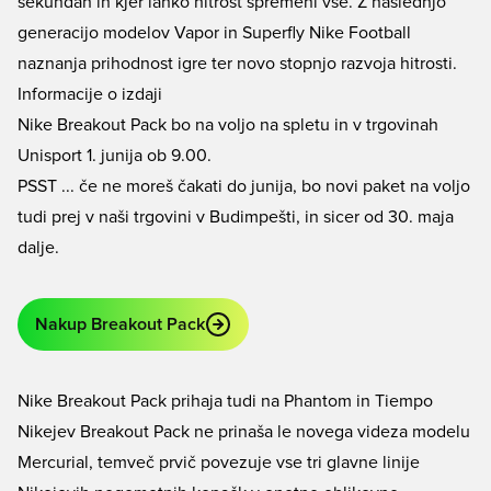
sekundah in kjer lahko hitrost spremeni vse. Z naslednjo
generacijo modelov Vapor in Superfly Nike Football
naznanja prihodnost igre ter novo stopnjo razvoja hitrosti.
Informacije o izdaji
Nike Breakout Pack bo na voljo na spletu in v trgovinah
Unisport 1. junija ob 9.00.
PSST ... če ne moreš čakati do junija, bo novi paket na voljo
tudi prej v naši trgovini v Budimpešti, in sicer od 30. maja
dalje.
Nakup Breakout Pack
Nike Breakout Pack prihaja tudi na Phantom in Tiempo
Nikejev Breakout Pack ne prinaša le novega videza modelu
Mercurial, temveč prvič povezuje vse tri glavne linije