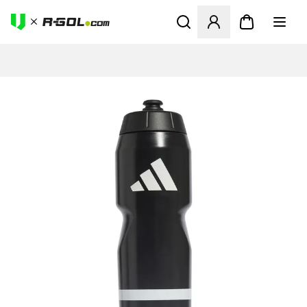
Odpre Modal za prijavo ali vp