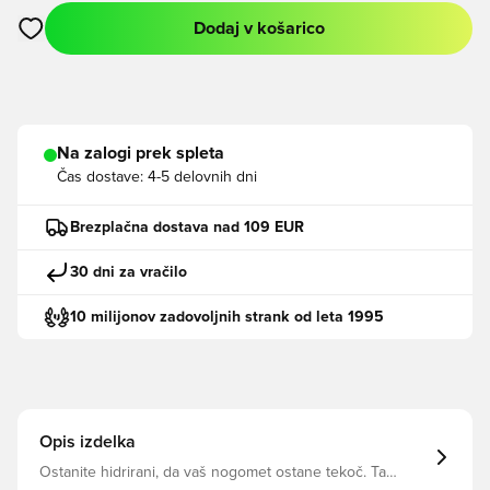
Dodaj v košarico
Odpre Modal za prijavo ali vpis kot član
Na zalogi prek spleta
Čas dostave:
4-5 delovnih dni
Brezplačna dostava nad 109 EUR
30 dni za vračilo
10 milijonov zadovoljnih strank od leta 1995
Opis izdelka
Ostanite hidrirani, da vaš nogomet ostane tekoč. Ta