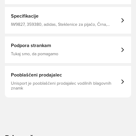
steklenica adidas Tiro ohranja 500 ml tekoče osvežilne
pripravke, ko jo najbolj potrebujete Vijačni vrh z vlečnim
izlivom logotip zmogljivosti + 3 črte Prostornina: 750 ml
Specifikacije
IW9827, 359380, adidas, Steklenice za pijačo, Črna,
Moški, Odrasli
Podpora strankam
Tukaj smo, da pomagamo
Pooblaščeni prodajalec
Unisport je pooblaščeni prodajalec vodilnih blagovnih
znamk