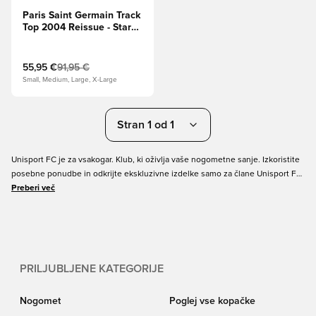
Paris Saint Germain Track
Top 2004 Reissue - Staro
kraljevsko/Univerzitetna
rdeča/Bela OMEJENA
IZDAJA
55,95 €
91,95 €
Small, Medium, Large, X-Large
Stran 1 od 1
Unisport FC je za vsakogar. Klub, ki oživlja vaše nogometne sanje. Izkoristite
posebne ponudbe in odkrijte ekskluzivne izdelke samo za člane Unisport FC.
Kot član Unisport FC imate dostop do številnih vznemirljivih ugodnosti
Preberi več
članov. Pridobite ekskluzivne ponudbe, navdih in še veliko več, s katerimi
boste uresničili svoje nogometne sanje. Postanite član Unisport FC še
danes. Kot član Unisport FC imate dostop do številnih vznemirljivih
ugodnosti članov.
PRILJUBLJENE KATEGORIJE
Nogomet
Poglej vse kopačke