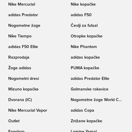
Nike Mercurial
Nike kopačke
adidas Predator
adidas F50
Nogometne žoge
Čevlji za futsal
Nike Tiempo
Otropke kopačke
adidas F50 Elite
Nike Phantom
Razprodaja
adidas kopačke
Žoge adidas
PUMA kopačke
Nogometni dresi
adidas Predator Elite
Mizuno kopačke
Golmanske rokavice
Dvorana (IC)
Nogometne žoge World Cup
pokala Trionda
Nike Mercurial Vapor
adidas Copa
Outlet
Znižane kopačke
Fanshop
Lamine Yamal