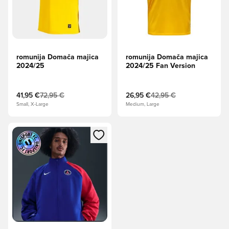
romunija Domača majica
romunija Domača majica
2024/25
2024/25 Fan Version
41,95 €
72,95 €
26,95 €
42,95 €
Small, X-Large
Medium, Large
Odpre Modal za prijavo ali vpis kot član