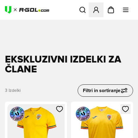
Odpre Modal za prijavo ali vp
EKSKLUZIVNI IZDELKI ZA
ČLANE
Filtri in sortiranje
3
Izdelki
Odpre Modal za prijavo ali vpis kot član
Odpre Modal za prijavo ali vpi