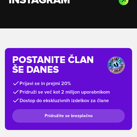
INSTAGRAM
POSTANITE ČLAN
ŠE DANES
Prijavi se in prejmi 20%
Pridruži se več kot 2 milijon uporabnikom
Dostop do ekskluzivnih izdelkov za člane
Pridružite se brezplačno