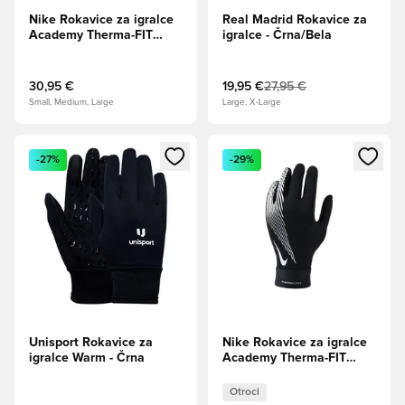
Nike Rokavice za igralce
Real Madrid Rokavice za
Academy Therma-FIT
igralce - Črna/Bela
Winter Warrior -
Črna/Hiper
Crimson/Kovinsko srebro
30,95 €
19,95 €
27,95 €
Small, Medium, Large
Large, X-Large
Odpre Modal za prijavo ali vpis kot član
Odpre Modal za prijavo ali vpi
-27%
-29%
Unisport Rokavice za
Nike Rokavice za igralce
igralce Warm - Črna
Academy Therma-FIT
Winter Warrior -
Črna/Bela Otroci
Otroci