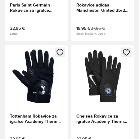
Paris Saint Germain
Rokavice adidas
Rokavice za igralce
Manchester United 25/26
Academy Therma-FIT -
- Črna
Črna
32,95 €
19,95 €
27,95 €
Large
Small, Medium, Large
Odpre Modal za prijavo ali vpis kot član
Odpre Modal za prijavo ali vpi
Tottenham Rokavice za
Chelsea Rokavice za
igralce Academy Therma-
igralce Academy Therma-
FIT - Črna
FIT - Modro/Bela