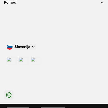
Pomoč
Slovenija
Nakupujte v svoji državi
International
US
Danmark