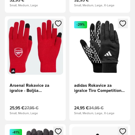
32,95 €
32,95 €
Small, Medium, Large
Small, Medium, Large, X-Large
Odpre Modal za prijavo ali vpis kot član
Odpre Modal za prijavo ali vpi
-29%
Arsenal Rokavice za
adidas Rokavice za
igralce - Boljša
igralce Tiro Competition -
škrlatna/Bela
Črna/Bela
25,95 €
27,95 €
24,95 €
34,95 €
Small, Medium, Large
Small, Medium, Large, X-Large
Odpre Modal za prijavo ali vpis kot član
Odpre Modal za prijavo ali vpi
-41%