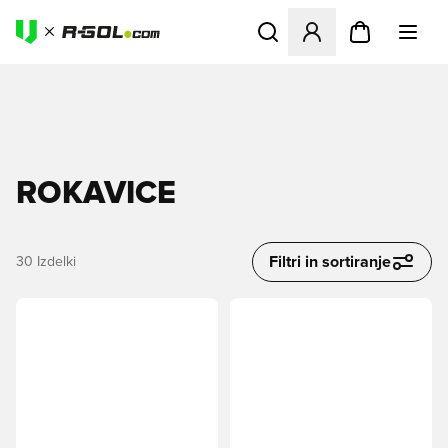
Odpre Modal za prijavo ali vp
ROKAVICE
Filtri in sortiranje
30
Izdelki