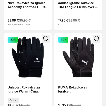
Nike Rokavice za igralce
adidas Igralne rokavice
Academy Therma-FIT T90
Tiro League Fieldplayer -
- Črna/Jadro
Črna/Bela
28,99 €
35,95 €
17,95 €
32,95 €
Small, Medium, Large
4, 5
Odpre Modal za prijavo ali vpis kot član
Odpre Modal za prijavo ali vpi
-22%
-30%
Unisport Rokavice za
PUMA Rokavice za
igralce Warm - Črna
igralce
Otroci
individualWINTERIZED -
PUMA Black/PUMA White
Otroci
10,95 €
13,95 €
18,95 €
26,95 €