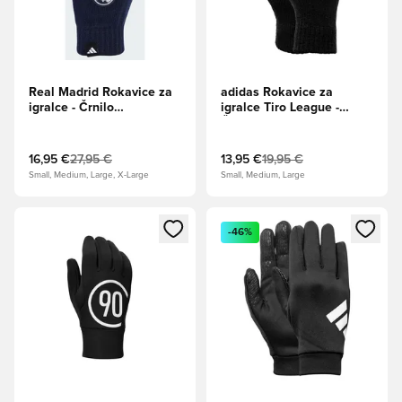
Real Madrid Rokavice za
adidas Rokavice za
igralce - Črnilo
igralce Tiro League -
Legend/Kovinsko srebro
Črna/Bela
16,95 €
27,95 €
13,95 €
19,95 €
Small, Medium, Large, X-Large
Small, Medium, Large
Odpre Modal za prijavo ali vpis kot član
Odpre Modal za prijavo ali vpi
-46%