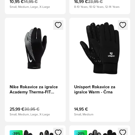
10,95 €
14,95 €
16,99 €
23,95 €
Small, Medium, Large, X-Large
8-10 Years, 10-12 Years, 12-14 Years
Odpre Modal za prijavo ali vpis kot član
Odpre Modal za prijavo ali vpi
Nike Rokavice za igralce
Unisport Rokavice za
Academy Therma-FIT
igralce Warm - Črna
Winter Warrior -
Črna/Bela
25,99 €
30,95 €
14,95 €
Small, Medium, Large, X-Large
Small, Medium
Odpre Modal za prijavo ali vpis kot član
Odpre Modal za prijavo ali vpi
-39%
-20%