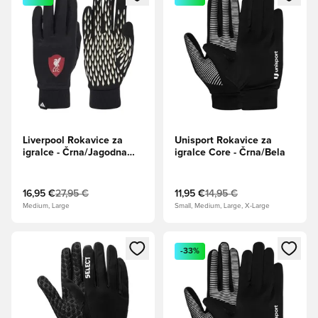
Liverpool Rokavice za
Unisport Rokavice za
igralce - Črna/Jagodna
igralce Core - Črna/Bela
rdeča
16,95 €
27,95 €
11,95 €
14,95 €
Medium, Large
Small, Medium, Large, X-Large
Odpre Modal za prijavo ali vpis kot član
Odpre Modal za prijavo ali vpi
-33%