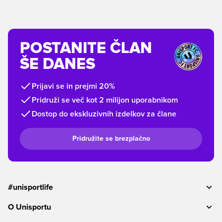
POSTANITE ČLAN
ŠE DANES
Prijavi se in prejmi 20%
Pridruži se več kot 2 milijon uporabnikom
Dostop do ekskluzivnih izdelkov za člane
Pridružite se brezplačno
#unisportlife
O Unisportu