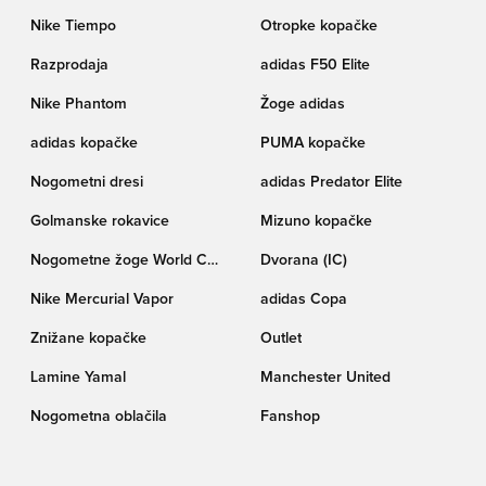
Nike Tiempo
Otropke kopačke
Razprodaja
adidas F50 Elite
Nike Phantom
Žoge adidas
adidas kopačke
PUMA kopačke
Nogometni dresi
adidas Predator Elite
Golmanske rokavice
Mizuno kopačke
Nogometne žoge World Cup
Dvorana (IC)
pokala Trionda
Nike Mercurial Vapor
adidas Copa
Znižane kopačke
Outlet
Lamine Yamal
Manchester United
Nogometna oblačila
Fanshop