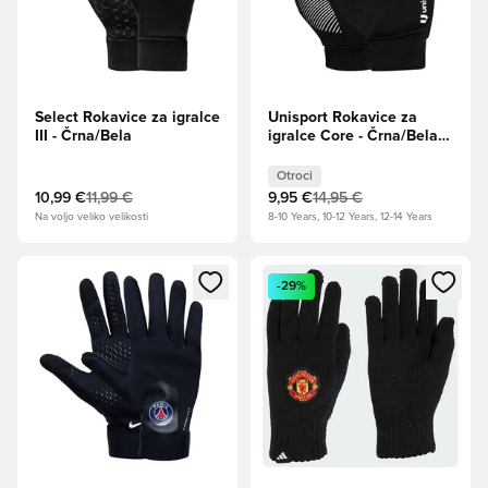
Select Rokavice za igralce
Unisport Rokavice za
III - Črna/Bela
igralce Core - Črna/Bela
Otroci
Otroci
10,99 €
11,99 €
9,95 €
14,95 €
Na voljo veliko velikosti
8-10 Years, 10-12 Years, 12-14 Years
Odpre Modal za prijavo ali vpis kot član
Odpre Modal za prijavo ali vpi
-29%