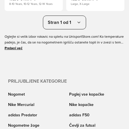
8-10 Years, 10-12 Years, 12-14 Years
Large, X-Large
Stran 1 od 1
Oglejte si velik izbor rokavic na spletu na UnisportStore.com! Ko temperature
padejo, je čas, da se na nogometnem igrišču ostanete topli in v zvezi s tem
ne morete pozabiti na roke. Ogrejte se z nekaj lepih rokavic iz te kategorije,
Preberi več
kjer boste našli vrsto rokavic nekaterih največjih nogometnih klubov. Mogoče
boste med njimi našli svoj najljubši klub! Naročite rokavice danes na
UnisportStore.com po odličnih cenah in s hitro dostavo.
PRILJUBLJENE KATEGORIJE
Nogomet
Poglej vse kopačke
Nike Mercurial
Nike kopačke
adidas Predator
adidas F50
Nogometne žoge
Čevlji za futsal