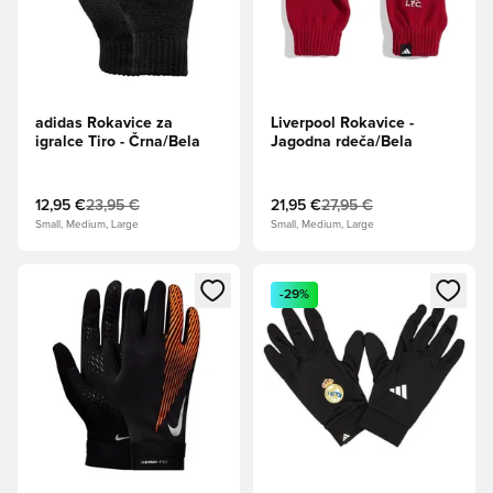
adidas Rokavice za
Liverpool Rokavice -
igralce Tiro - Črna/Bela
Jagodna rdeča/Bela
12,95 €
23,95 €
21,95 €
27,95 €
Small, Medium, Large
Small, Medium, Large
Odpre Modal za prijavo ali vpis kot član
Odpre Modal za prijavo ali vpi
-29%