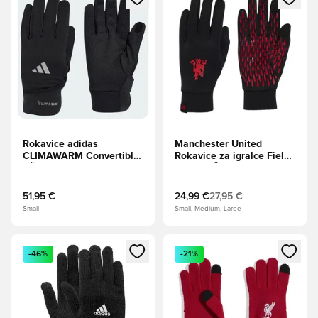
Rokavice adidas
Manchester United
CLIMAWARM Convertible
Rokavice za igralce Field
- Črna
Player - Črna/rdeča
51,95 €
24,99 €
27,95 €
Small
Small, Medium, Large
Odpre Modal za prijavo ali vpis kot član
Odpre Modal za prijavo ali vpi
-46%
-21%