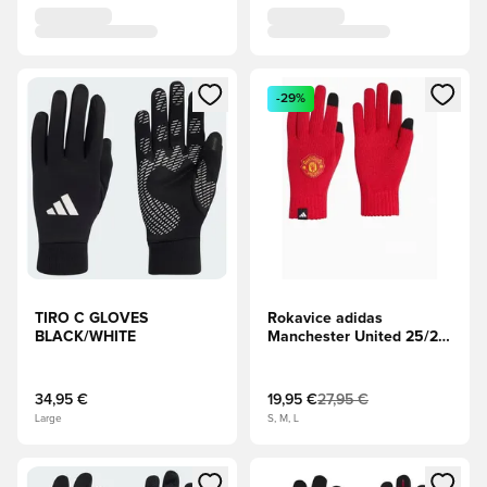
Odpre Modal za prijavo ali vpis kot član
Odpre Modal za prijavo ali vpi
-29%
TIRO C GLOVES
Rokavice adidas
BLACK/WHITE
Manchester United 25/26
- Rdeča
34,95 €
19,95 €
27,95 €
Large
S, M, L
Odpre Modal za prijavo ali vpis kot član
Odpre Modal za prijavo ali vpi