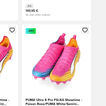
AG
149,95 €
Na voljo veliko velikosti
s kot član
Odpre Modal za prijavo ali vpis kot član
-29%
time -
PUMA Ultra 6 Pro FG/AG Showtime -
čni
Poison Roza/PUMA White/Sončni