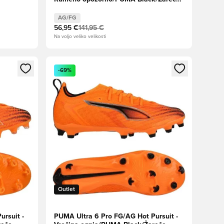
rdeče/Stiskanje apna
AG/FG
56,95 €
141,95 €
Na voljo veliko velikosti
s kot član
Odpre Modal za prijavo ali vpis kot član
-69%
Outlet
rsuit -
PUMA Ultra 6 Pro FG/AG Hot Pursuit -