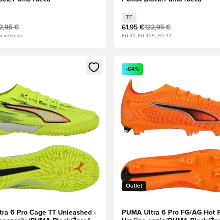
TF
2,95 €
61,95 €
122,95 €
o velikosti
EU 42, EU 42½, EU 43
l za prijavo ali vpis kot član
Odpre Modal za prijavo ali vpi
-64%
Outlet
ra 6 Pro Cage TT Unleashed -
PUMA Ultra 6 Pro FG/AG Hot Pu