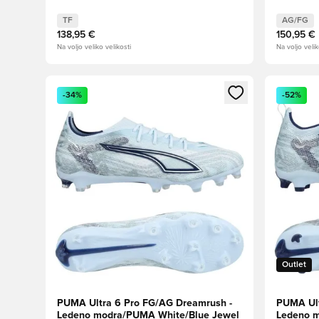
White
Lilac/Du
TF
AG/FG
138,95 €
150,95 €
Na voljo veliko velikosti
Na voljo velik
Odpre Modal za prijavo ali vpis kot član
Odpre Moda
-34%
-52%
Outlet
PUMA Ultra 6 Pro FG/AG Dreamrush -
PUMA Ult
Ledeno modra/PUMA White/Blue Jewel
Ledeno 