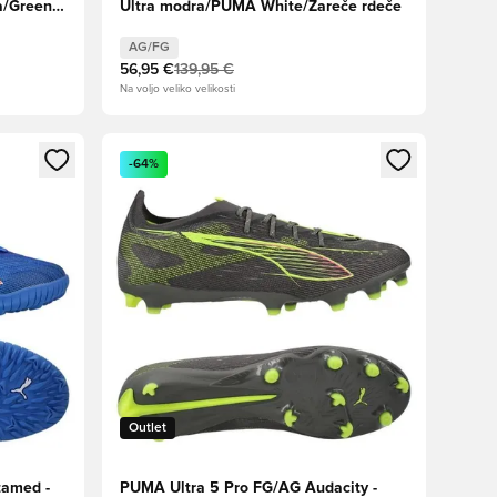
a/Green
Ultra modra/PUMA White/Žareče rdeče
AG/FG
56,95 €
139,95 €
Na voljo veliko velikosti
s kot član
Odpre Modal za prijavo ali vpis kot član
-64%
Outlet
tamed -
PUMA Ultra 5 Pro FG/AG Audacity -