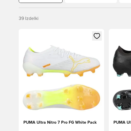
39
Izdelki
Odpre Modal za prijavo ali vpis kot član
Odpre Moda
PUMA Ultra Nitro 7 Pro FG White Pack
PUMA Ult