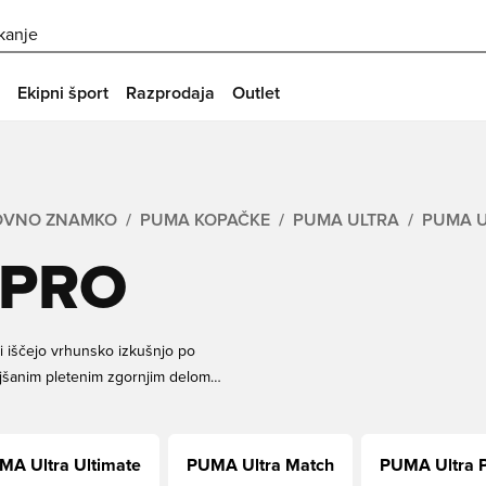
skanje
Ekipni šport
Razprodaja
Outlet
GOVNO ZNAMKO
PUMA KOPAČKE
PUMA ULTRA
PUMA U
 PRO
ki iščejo vrhunsko izkušnjo po
oljšanim pletenim zgornjim delom
z omejitev že od samega začetka.
isport danes
MA Ultra Ultimate
PUMA Ultra Match
PUMA Ultra P