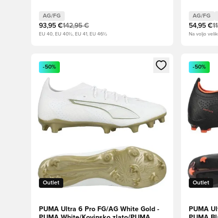
Otroci
AG/FG
AG/FG
93,95 €
142,95 €
54,95 €
1
EU 40, EU 40½, EU 41, EU 46½
Na voljo velik
Odpre Modal za prijavo ali vpis kot član
Odpre Moda
-50%
-50%
Outlet
Outlet
PUMA Ultra 6 Pro FG/AG White Gold -
PUMA Ult
PUMA White/Kovinsko zlato/PUMA
PUMA Bl