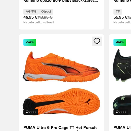
Rumeno opozorilo/PUMA Black/Žareče
Rumeno o
rdeče/Stiskanje apna Otroci
rdeče/St
AG/FG
Otroci
TF
46,95 €
113,95 €
55,95 €
1
Na voljo veliko velikosti
Na voljo velik
Odpre Modal za prijavo ali vpis kot član
Odpre Moda
-54%
-64%
Outlet
Outlet
PUMA Ultra 6 Pro Cage TT Hot Pursuit -
PUMA Ult