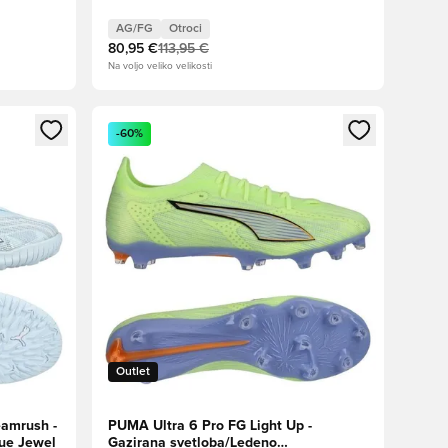
k
potok/Svetla Aqua/PUMA Black Otroci
AG/FG
Otroci
80,95 €
113,95 €
Na voljo veliko velikosti
s kot član
Odpre Modal za prijavo ali vpis kot član
-60%
Outlet
amrush -
PUMA Ultra 6 Pro FG Light Up -
ue Jewel
Gazirana svetloba/Ledeno