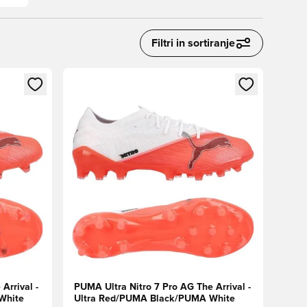
Filtri in sortiranje
s kot član
Odpre Modal za prijavo ali vpis kot član
Arrival -
PUMA Ultra Nitro 7 Pro AG The Arrival -
White
Ultra Red/PUMA Black/PUMA White