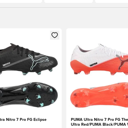
l za prijavo ali vpis kot član
Odpre Modal za prijavo ali vpi
ra Nitro 7 Pro FG Eclipse
PUMA Ultra Nitro 7 Pro FG The 
Ultra Red/PUMA Black/PUMA 