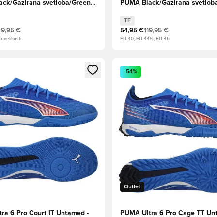
ck/Gazirana svetloba/Green
PUMA Black/Gazirana svetlob
Terrain
TF
39,95 €
54,95 €
119,95 €
o velikosti
EU 40, EU 44½, EU 46
l za prijavo ali vpis kot član
Odpre Modal za prijavo ali vpi
-54%
Outlet
ra 6 Pro Court IT Untamed -
PUMA Ultra 6 Pro Cage TT Un