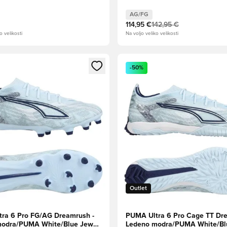
sky Blue OMEJENA IZDAJA
potok/Svetla Aqua/PUMA Blac
AG/FG
114,95 €
142,95 €
o velikosti
Na voljo veliko velikosti
l za prijavo ali vpis kot član
Odpre Modal za prijavo ali vpi
-50%
Outlet
ra 6 Pro FG/AG Dreamrush -
PUMA Ultra 6 Pro Cage TT Dre
modra/PUMA White/Blue Jewel
Ledeno modra/PUMA White/Bl