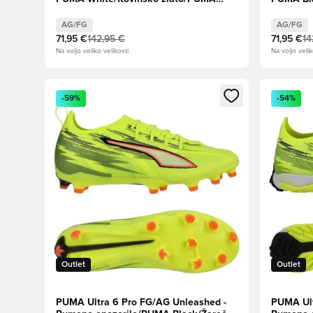
Black
AG/FG
AG/FG
71,95 €
142,95 €
71,95 €
14
Na voljo veliko velikosti
Na voljo velik
Odpre Modal za prijavo ali vpis kot član
Odpre Moda
-59%
-54%
Outlet
Outlet
PUMA Ultra 6 Pro FG/AG Unleashed -
PUMA Ult