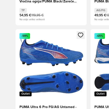
Vročina ognja/PUMA Black/Žareče
PUMA Bla
rdeče
Terrain
TF
AG/FG
54,95 €
119,95 €
49,95 €
1
Na voljo veliko velikosti
Na voljo velik
Odpre Modal za prijavo ali vpis kot član
Odpre Moda
-59%
-65%
Outlet
Outlet
PUMA Ultra 6 Pro FG/AG Untamed -
PUMA Ult