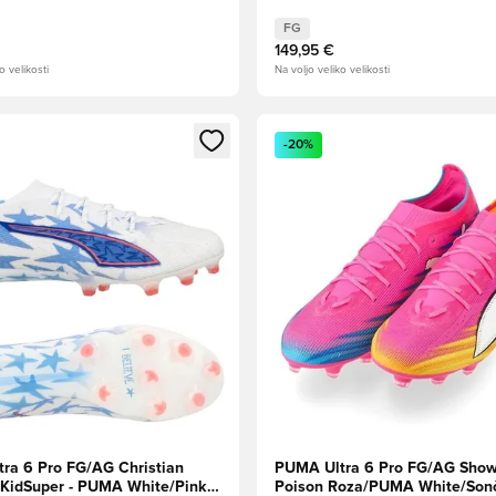
FG
149,95 €
o velikosti
Na voljo veliko velikosti
l za prijavo ali vpis kot član
Odpre Modal za prijavo ali vpi
-20%
ra 6 Pro FG/AG Christian
PUMA Ultra 6 Pro FG/AG Show
X KidSuper - PUMA White/Pink
Poison Roza/PUMA White/Son