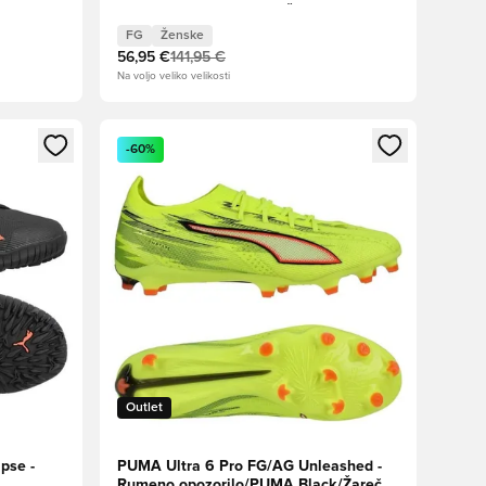
modra/Intenzivna sivka Ženske
FG
Ženske
56,95 €
141,95 €
Na voljo veliko velikosti
s kot član
Odpre Modal za prijavo ali vpis kot član
-60%
Outlet
pse -
PUMA Ultra 6 Pro FG/AG Unleashed -
Rumeno opozorilo/PUMA Black/Žareče