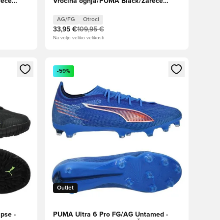
reče
Vročina ognja/PUMA Black/Žareče
rdeče Otroci
AG/FG
Otroci
33,95 €
109,95 €
Na voljo veliko velikosti
s kot član
Odpre Modal za prijavo ali vpis kot član
-59%
Outlet
pse -
PUMA Ultra 6 Pro FG/AG Untamed -