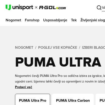
I
Nogomet
Fanshop
Usposabljanje
Tek
Življenjski slog
NOGOMET
POGLEJ VSE KOPAČKE
IZBERI BLA
PUMA ULTRA
Nogometni čevlji PUMA Ultra Pro so odlična izbira za igralce, 
ugodni ceni. Izjemno lahki čevlji so opremljeni z novim in izb
FUZIONFIT+, ki vam omogoča podporno prileganje za igro bre
Preberi več
Poiščite PUMA Ultra Pro za otroke in odrasle na spletu pri Un
PUMA Ultra Pro
PUMA Ultra Carbon
PU