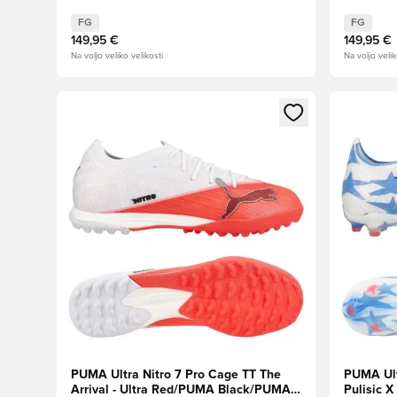
FG
FG
149,95 €
149,95 €
Na voljo veliko velikosti
Na voljo velik
Odpre Modal za prijavo ali vpis kot član
Odpre Moda
PUMA Ultra Nitro 7 Pro Cage TT The
PUMA Ult
Arrival - Ultra Red/PUMA Black/PUMA
Pulisic 