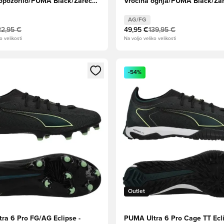
pozorilo/PUMA Black/Žareče
Vročina ognja/PUMA Black/Ža
iskanje apna
rdeče
AG/FG
22,95 €
49,95 €
139,95 €
o velikosti
Na voljo veliko velikosti
l za prijavo ali vpis kot član
Odpre Modal za prijavo ali vpi
-54%
Outlet
ra 6 Pro FG/AG Eclipse -
PUMA Ultra 6 Pro Cage TT Ecli