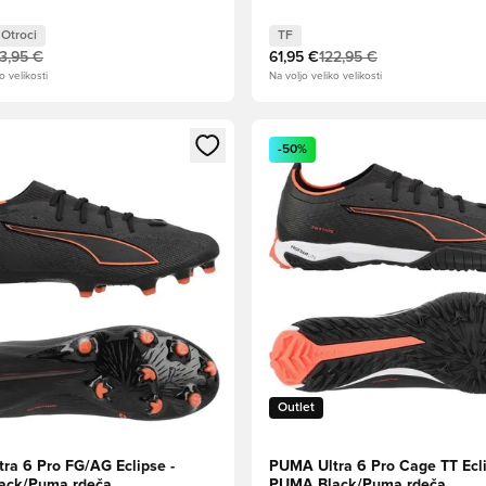
Otroci
TF
13,95 €
61,95 €
122,95 €
o velikosti
Na voljo veliko velikosti
l za prijavo ali vpis kot član
Odpre Modal za prijavo ali vpi
-50%
Outlet
ra 6 Pro FG/AG Eclipse -
PUMA Ultra 6 Pro Cage TT Ecli
ack/Puma rdeča
PUMA Black/Puma rdeča