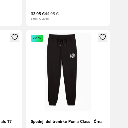
33,95 €
44,95 €
Small, X-Large
s kot član
Odpre Modal za prijavo ali vpis kot član
-29%
als T7 -
Spodnji del trenirke Puma Class - Črna