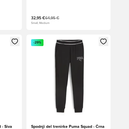
32,95 €
64,95 €
Small, Medium
s kot član
Odpre Modal za prijavo ali vpis kot član
-29%
 - Siva
Spodnji del trenirke Puma Squad - Črna