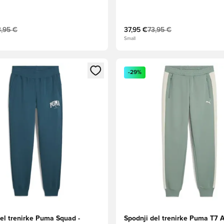
3,95 €
37,95 €
73,95 €
Small
l za prijavo ali vpis kot član
Odpre Modal za prijavo ali vpi
-29%
el trenirke Puma Squad -
Spodnji del trenirke Puma T7 