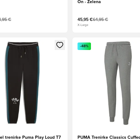
On - Zelena
4,95 €
45,95 €
64,95 €
X-Large
l za prijavo ali vpis kot član
Odpre Modal za prijavo ali vpi
-48%
del trenirke Puma Play Loud T7
PUMA Trenirke Classics Cuffed