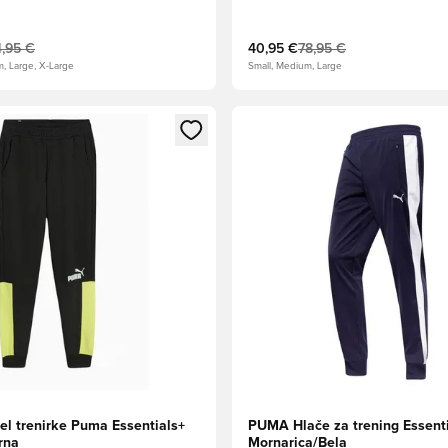
4,95 €
40,95 €
78,95 €
m, Large, X-Large
Small, Medium, Large
l za prijavo ali vpis kot član
Odpre Modal za prijavo ali vpi
el trenirke Puma Essentials+
PUMA Hlače za trening Essenti
rna
Mornarica/Bela