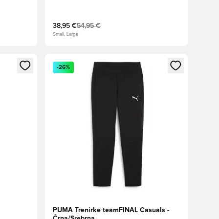
38,95 €
54,95 €
Small, Large
s kot član
Odpre Modal za prijavo ali vpis kot član
-26%
PUMA Trenirke teamFINAL Casuals -
Črna/Srebrna