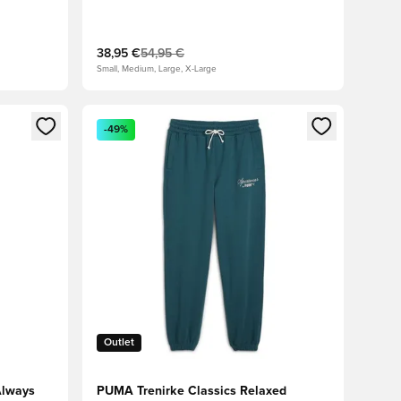
38,95 €
54,95 €
Small, Medium, Large, X-Large
s kot član
Odpre Modal za prijavo ali vpis kot član
-49%
Outlet
Always
PUMA Trenirke Classics Relaxed