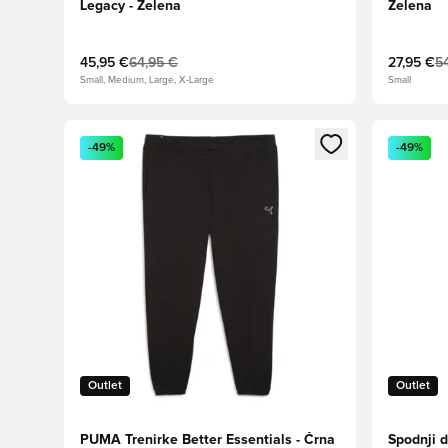
Legacy - Zelena
Zelena
45,95 €
64,95 €
27,95 €
5
Small, Medium, Large, X-Large
Small
Odpre Modal za prijavo ali vpis kot član
Odpre Moda
-49%
-49%
Outlet
Outlet
PUMA Trenirke Better Essentials - Črna
Spodnji 