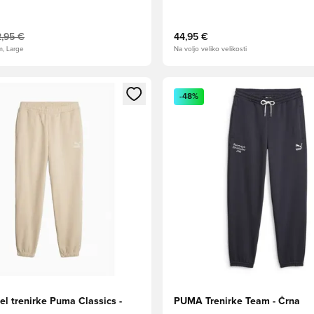
,95 €
44,95 €
m, Large
Na voljo veliko velikosti
l za prijavo ali vpis kot član
Odpre Modal za prijavo ali vpi
-48%
el trenirke Puma Classics -
PUMA Trenirke Team - Črna