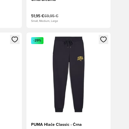
51,95 €
69,95 €
Small, Medium, Large
s kot član
Odpre Modal za prijavo ali vpis kot član
-29%
PUMA Hlače Classic - Črna