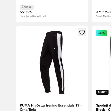
Ženske
55,95 €
37,95 €
7
Na voljo veliko velikosti
Small, Mediu
Odpre Modal za prijavo ali vpis kot član
Odpre Moda
-49%
Outlet
PUMA Hlače za trening Essentials T7 -
Spodnji d
Črna/Bela
Block - Č