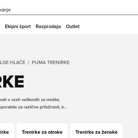
skanje
Ekipni šport
Razprodaja
Outlet
LGE HLAČE
PUMA TRENIRKE
RKE
rvah v vseh velikostih za moške,
porabite za različne priložnosti, kot
naslednje trenirke PUMA pri Unisport
va.
irke
Trenirke za otroke
Trenirke za ženske