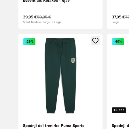
Essentials Relaxed - Rjav
39,95 €
59,95 €
37,95 €
7
Small, Medium, Large, X-Large
Large
Odpre Modal za prijavo ali vpis kot član
Odpre Moda
-29%
-49%
Outlet
Spodnji del trenirke Puma Sports
Spodnji d