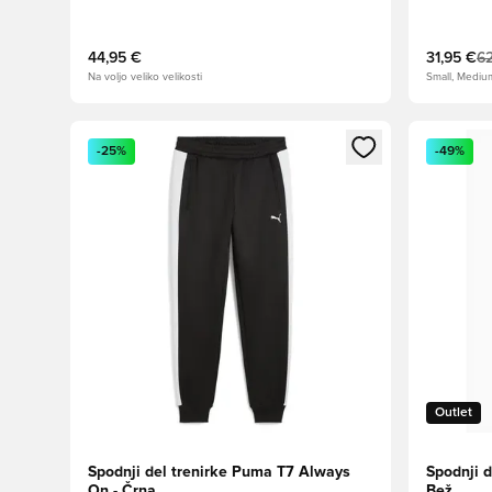
44,95 €
31,95 €
62
Na voljo veliko velikosti
Small, Mediu
Odpre Modal za prijavo ali vpis kot član
Odpre Moda
-25%
-49%
Outlet
Spodnji del trenirke Puma T7 Always
Spodnji d
On - Črna
Bež