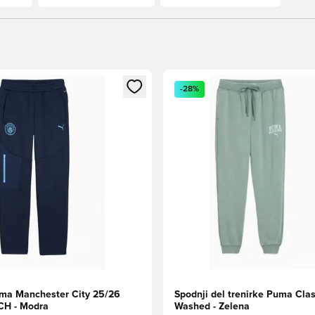
l za prijavo ali vpis kot član
Odpre Modal za prijavo ali vpi
-28%
ma Manchester City 25/26
Spodnji del trenirke Puma Clas
H - Modra
Washed - Zelena