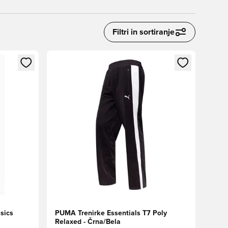
Filtri in sortiranje
s kot član
Odpre Modal za prijavo ali vpis kot član
sics
PUMA Trenirke Essentials T7 Poly
Relaxed - Črna/Bela