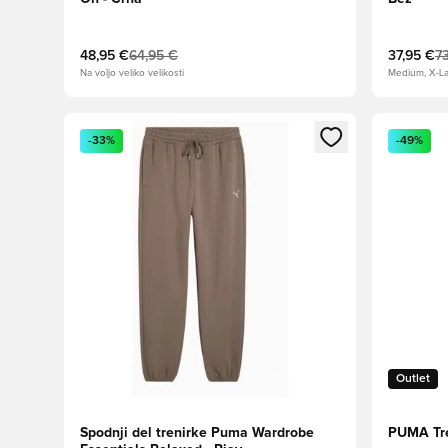
48,95 €
64,95 €
37,95 €
7
Na voljo veliko velikosti
Medium, X-L
Odpre Modal za prijavo ali vpis kot član
Odpre Moda
-33%
-49%
Outlet
Spodnji del trenirke Puma Wardrobe
PUMA Tre