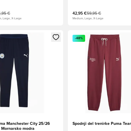
4,95 €
42,95 €
59,95 €
m, Large, X-Large
Medium, Large, X-Large
l za prijavo ali vpis kot član
Odpre Modal za prijavo ali vpi
-48%
ma Manchester City 25/26
Spodnji del trenirke Puma Team
 - Mornarsko modra