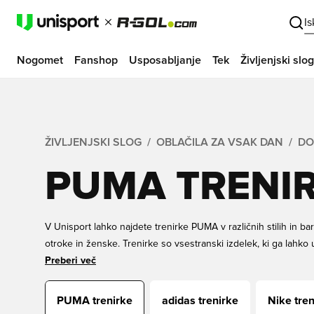
I
Nogomet
Fanshop
Usposabljanje
Tek
Življenjski slog
ŽIVLJENJSKI SLOG
OBLAČILA ZA VSAK DAN
DO
PUMA TRENI
V Unisport lahko najdete trenirke PUMA v različnih stilih in ba
otroke in ženske. Trenirke so vsestranski izdelek, ki ga lahko u
so vadbe, sprostitev ali priložnostna oblačila. Poiščite svoje 
Preberi več
ugodnih cenah. Enostavno spletno nakupovanje in hitra dosta
PUMA trenirke
adidas trenirke
Nike tren