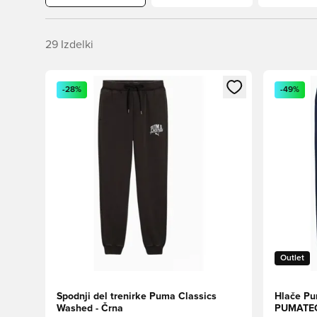
29
Izdelki
Odpre Modal za prijavo ali vpis kot član
Odpre Moda
-28%
-49%
Outlet
Spodnji del trenirke Puma Classics
Hlače Pu
Washed - Črna
PUMATEC