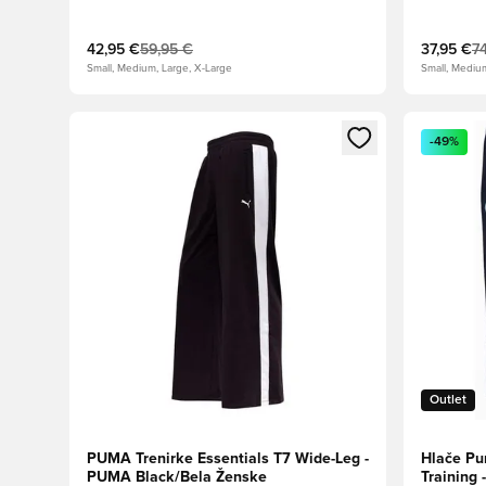
42,95 €
59,95 €
37,95 €
7
Small, Medium, Large, X-Large
Small, Mediu
Odpre Modal za prijavo ali vpis kot član
Odpre Moda
-49%
Outlet
PUMA Trenirke Essentials T7 Wide-Leg -
Hlače Pu
PUMA Black/Bela Ženske
Training