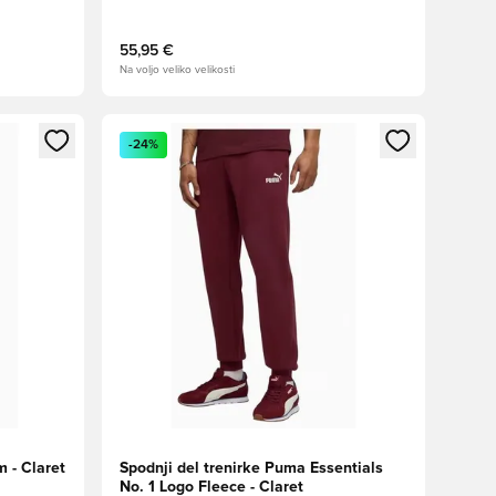
55,95 €
Na voljo veliko velikosti
s kot član
Odpre Modal za prijavo ali vpis kot član
-24%
 - Claret
Spodnji del trenirke Puma Essentials
No. 1 Logo Fleece - Claret