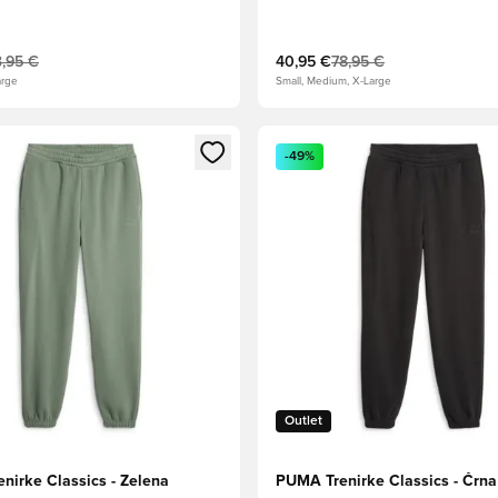
3,95 €
40,95 €
78,95 €
arge
Small, Medium, X-Large
l za prijavo ali vpis kot član
Odpre Modal za prijavo ali vpi
-49%
Outlet
nirke Classics - Zelena
PUMA Trenirke Classics - Črna