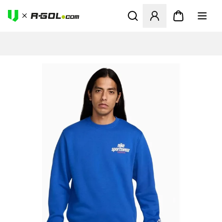
Odpre Modal za prijavo ali vp