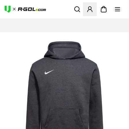
Odpre Modal za prijavo ali vp