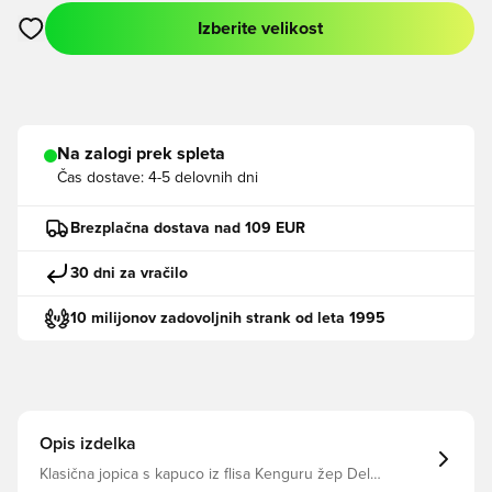
Izberite velikost
Odpre Modal za prijavo ali vpis kot član
Na zalogi prek spleta
Čas dostave:
4-5 delovnih dni
Brezplačna dostava nad 109 EUR
30 dni za vračilo
10 milijonov zadovoljnih strank od leta 1995
Opis izdelka
Klasična jopica s kapuco iz flisa Kenguru žep Del