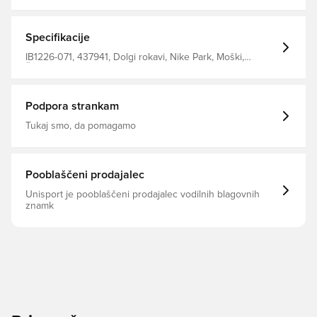
priljubljene kolekcije Park 26
Specifikacije
IB1226-071, 437941, Dolgi rokavi, Nike Park, Moški,
Ženske, Nike, Pulover s kapuco, 80% Cotton 20%
Polyester, Siva, Otroci, Brez nogavice
Podpora strankam
Tukaj smo, da pomagamo
Pooblaščeni prodajalec
Unisport je pooblaščeni prodajalec vodilnih blagovnih
znamk