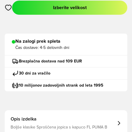
Izberite velikost
Odpre Modal za prijavo ali vpis kot član
Na zalogi prek spleta
Čas dostave:
4-5 delovnih dni
Brezplačna dostava nad 109 EUR
30 dni za vračilo
10 milijonov zadovoljnih strank od leta 1995
Opis izdelka
Boljše klasike Sproščena jopica s kapuco FL PUMA B