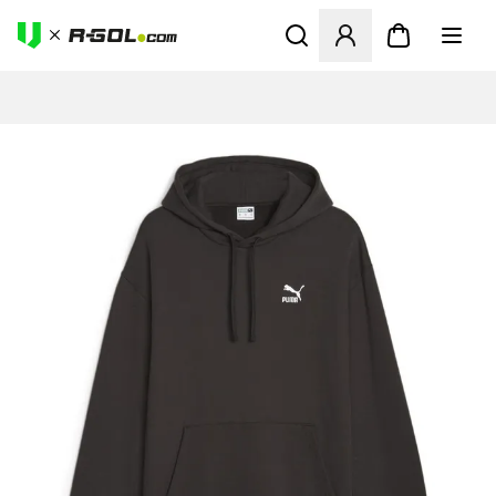
Odpre Modal za prijavo ali vp