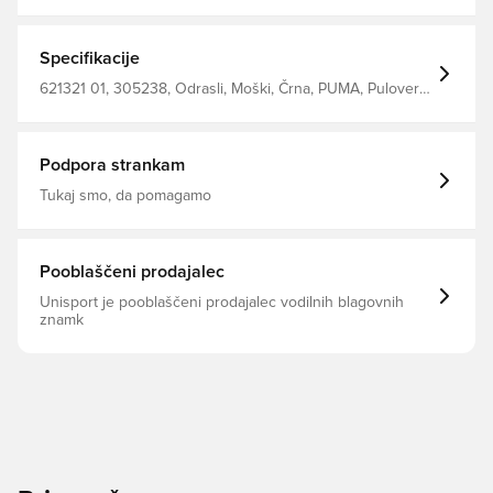
Specifikacije
621321 01, 305238, Odrasli, Moški, Črna, PUMA, Pulover s
kapuco, Dolgi rokavi, Outer Material: 100% Cotton; Hood
Lining: 100% Cotton; Rib: 4% Elastane, 96% Cotton
Podpora strankam
Tukaj smo, da pomagamo
Pooblaščeni prodajalec
Unisport je pooblaščeni prodajalec vodilnih blagovnih
znamk