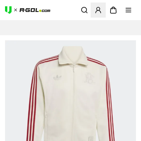
Odpre Modal za prijavo ali vp