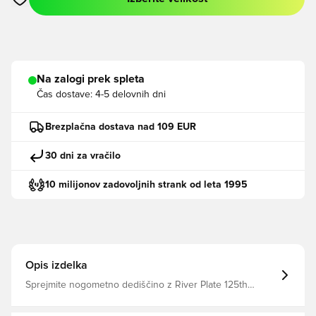
Odpre Modal za prijavo ali vpis kot član
Na zalogi prek spleta
Čas dostave:
4-5 delovnih dni
Brezplačna dostava nad 109 EUR
30 dni za vračilo
10 milijonov zadovoljnih strank od leta 1995
Opis izdelka
Sprejmite nogometno dediščino z River Plate 125th
Anniversary Track Top, ki je poklon legendarnemu
potovanju kluba. Ta posebna izdaja praznuje 125 let