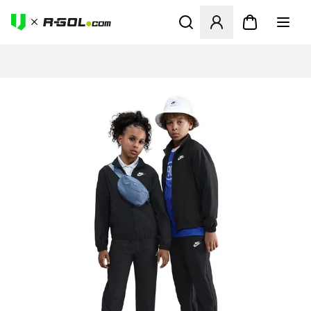
Odpre Modal za prijavo ali vp