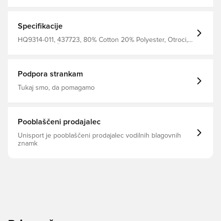
ga nosite skupaj ali ločeno, ta lahek tkani trenirka ponuja
klasičen Nike stil. Hlače imajo raztegljiv elastičen pas z
vrvico za popolno prileganje Gladek tkani material je
lahek in vzdržljiv Stranski žepi Elastične manšete in rob
Specifikacije
100 % poliester
HQ9314-011, 437723, 80% Cotton 20% Polyester, Otroci,
Nike, Moški, Ženske, Proge obleke, Dolgo, Dolgi rokavi,
Črna
Podpora strankam
Tukaj smo, da pomagamo
Pooblaščeni prodajalec
Unisport je pooblaščeni prodajalec vodilnih blagovnih
znamk