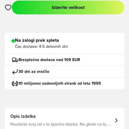
Izberite velikost
Odpre Modal za prijavo ali vpis kot član
Na zalogi prek spleta
Čas dostave:
4-5 delovnih dni
Brezplačna dostava nad 109 EUR
30 dni za vračilo
10 milijonov zadovoljnih strank od leta 1995
Opis izdelka
Poudarite svoj stil s to športno klasiko. Ne glede na to, ali