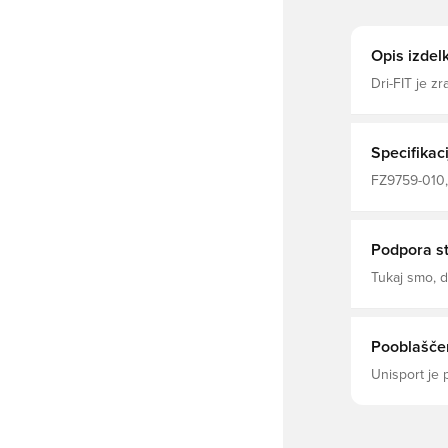
Opis izdel
Dri-FIT je zr
od telesa, z
z gumbom na v
Specifikaci
FZ9759-010, 
Odrasli, Pol
Polyester Fi
Podpora s
Tukaj smo,
Pooblaščen
Unisport je 