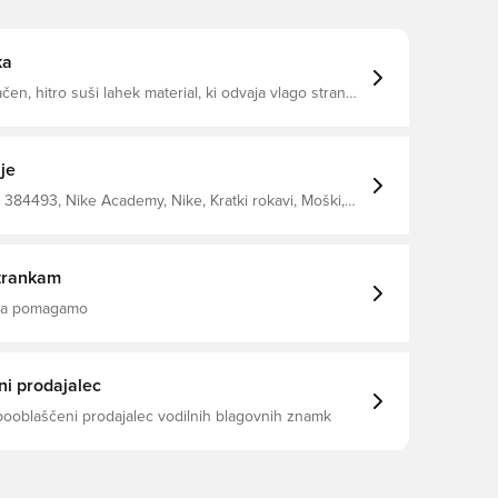
ka
ačen, hitro suši lahek material, ki odvaja vlago stran
ato ste vedno suhi, udobni in osredotočeni Zapiranje
ratu in zložljiv ovratnik, ki daje polo iz Nike
brezčasen videz Izdelana iz 100% poliestra.
je
384493, Nike Academy, Nike, Kratki rokavi, Moški,
o majice, This Product Is Made With 100% Recycled
bers, Črna, Brez nogavice
trankam
 da pomagamo
i prodajalec
pooblaščeni prodajalec vodilnih blagovnih znamk