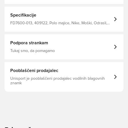
HUF Blagovna znamka: Nike filter_colors: Siva
Specifikacije
FD7600-013, 409122, Polo majice, Nike, Moški, Odrasli,
Siva
Podpora strankam
Tukaj smo, da pomagamo
Pooblaščeni prodajalec
Unisport je pooblaščeni prodajalec vodilnih blagovnih
znamk