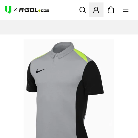
Odpre Modal za prijavo ali vp