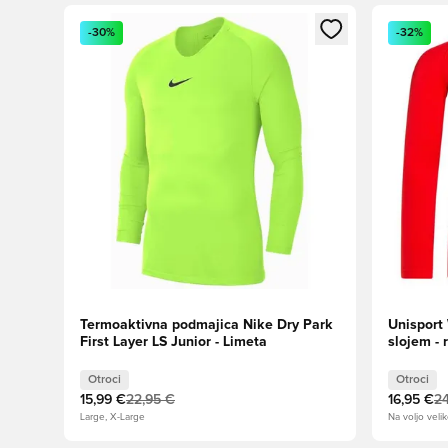
Odpre Modal za prijavo ali vpis kot član
Odpre Moda
-30%
-32%
Termoaktivna podmajica Nike Dry Park
Unisport
First Layer LS Junior - Limeta
slojem - 
Otroci
Otroci
15,99 €
22,95 €
16,95 €
24
Large, X-Large
Na voljo velik