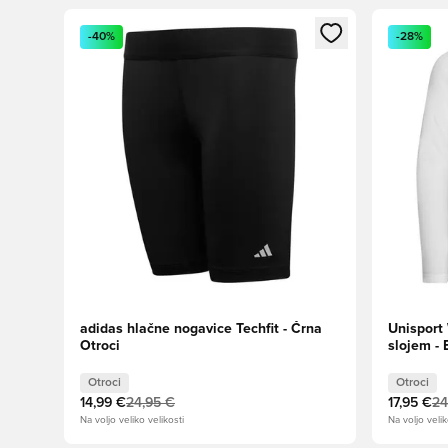
Odpre Modal za prijavo ali vpis kot član
Odpre Moda
-40%
-28%
adidas hlačne nogavice Techfit - Črna
Unisport
Otroci
slojem - 
Otroci
Otroci
14,99 €
24,95 €
17,95 €
24
Na voljo veliko velikosti
Na voljo velik