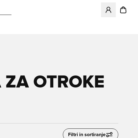
Odpre Modal za pr
 ZA OTROKE
Filtri in sortiranje