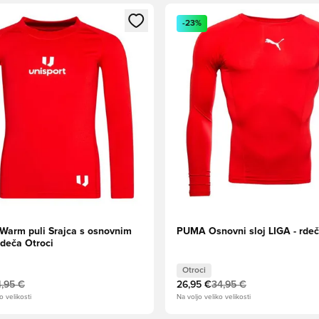
l za prijavo ali vpis kot član
Odpre Modal za prijavo ali vpi
-23%
 Warm puli Srajca s osnovnim
PUMA Osnovni sloj LIGA - rdeč
rdeča Otroci
Otroci
,95 €
26,95 €
34,95 €
o velikosti
Na voljo veliko velikosti