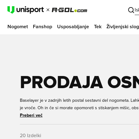
I
Nogomet
Fanshop
Usposabljanje
Tek
Življenjski slog
PRODAJA OS
Baselayer je v zadnjih letih postal sestavni del nogometa. Lah
je vroče. Oh in če si morate opomoreti s stiskanjem mišic, obst
Dobrodošli v trgovini osnovnih slojev za otroke, kjer boste našl
Preberi več
20
Izdelki