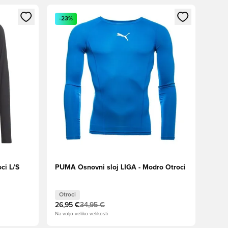
s kot član
Odpre Modal za prijavo ali vpis kot član
-23%
ci L/S
PUMA Osnovni sloj LIGA - Modro Otroci
Otroci
26,95 €
34,95 €
Na voljo veliko velikosti