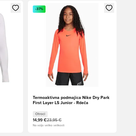
s kot član
Odpre Modal za prijavo ali vpis kot član
-37%
Termoaktivna podmajica Nike Dry Park
First Layer LS Junior - Rdeča
Otroci
14,99 €
23,95 €
Na voljo veliko velikosti