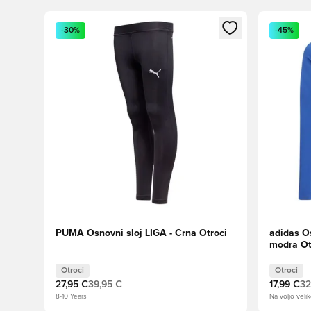
Odpre Modal za prijavo ali vpis kot član
Odpre Moda
-30%
-45%
PUMA Osnovni sloj LIGA - Črna Otroci
adidas Os
modra Ot
Otroci
Otroci
27,95 €
39,95 €
17,99 €
32
8-10 Years
Na voljo velik