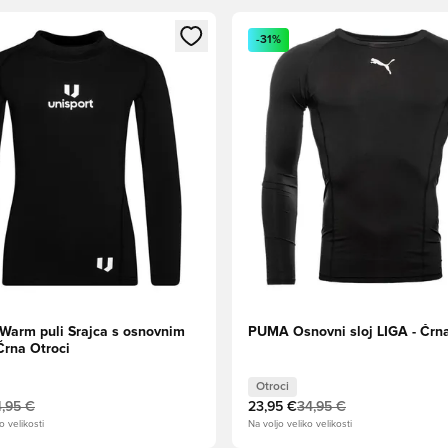
l za prijavo ali vpis kot član
Odpre Modal za prijavo ali vpi
-31%
 Warm puli Srajca s osnovnim
PUMA Osnovni sloj LIGA - Črna
Črna Otroci
Otroci
,95 €
23,95 €
34,95 €
o velikosti
Na voljo veliko velikosti