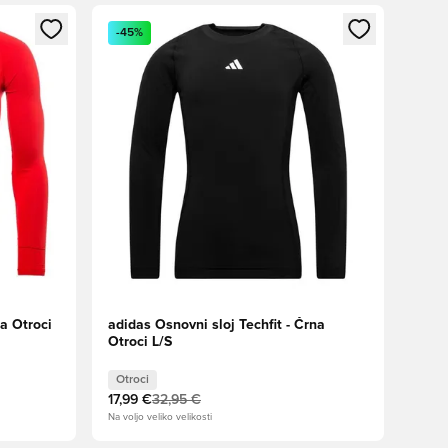
s kot član
Odpre Modal za prijavo ali vpis kot član
-45%
a Otroci
adidas Osnovni sloj Techfit - Črna
Otroci L/S
Otroci
17,99 €
32,95 €
Na voljo veliko velikosti