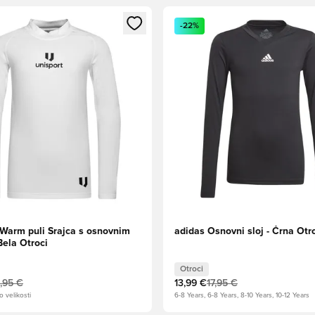
l za prijavo ali vpis kot član
Odpre Modal za prijavo ali vpi
-22%
 Warm puli Srajca s osnovnim
adidas Osnovni sloj - Črna Otro
Bela Otroci
Otroci
,95 €
13,99 €
17,95 €
o velikosti
6-8 Years, 6-8 Years, 8-10 Years, 10-12 Years