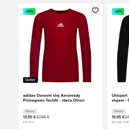
Odpre Modal za prijavo ali vpis kot član
Odpre Moda
-50%
-20%
Outlet
adidas Osnovni sloj Aeroready
Unisport
Primegreen Techfit - rdeča Otroci
slojem - 
Otroci
Otroci
13,95 €
27,95 €
19,95 €
24
6-8 Years
Na voljo velik