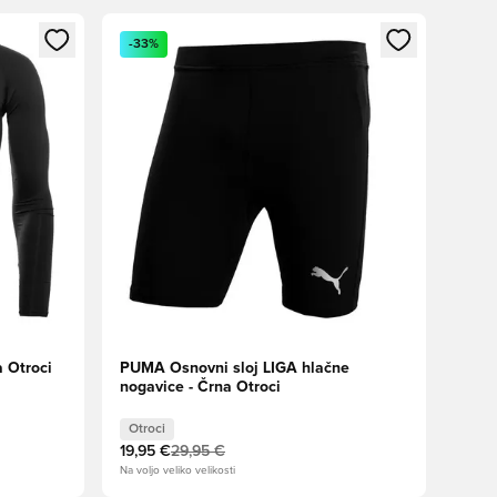
s kot član
Odpre Modal za prijavo ali vpis kot član
-33%
 Otroci
PUMA Osnovni sloj LIGA hlačne
nogavice - Črna Otroci
Otroci
19,95 €
29,95 €
Na voljo veliko velikosti