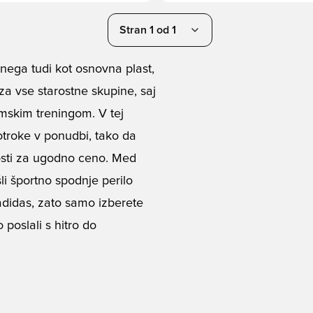
Stran 1 od 1
ega tudi kot osnovna plast,
 za vse starostne skupine, saj
imskim treningom. V tej
otroke v ponudbi, tako da
kosti za ugodno ceno. Med
i športno spodnje perilo
adidas, zato samo izberete
poslali s hitro do