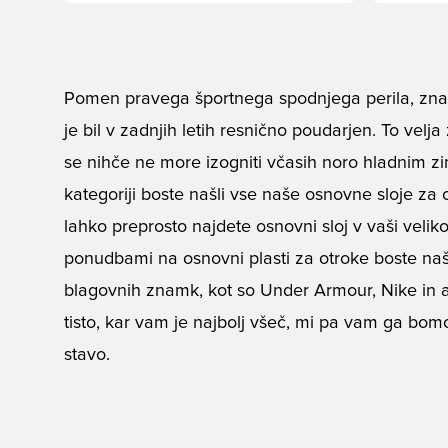
Pomen pravega športnega spodnjega perila, znan
je bil v zadnjih letih resnično poudarjen. To velja
se nihče ne more izogniti včasih noro hladnim z
kategoriji boste našli vse naše osnovne sloje za 
lahko preprosto najdete osnovni sloj v vaši veli
ponudbami na osnovni plasti za otroke boste našl
blagovnih znamk, kot so Under Armour, Nike in 
tisto, kar vam je najbolj všeč, mi pa vam ga bomo 
stavo.