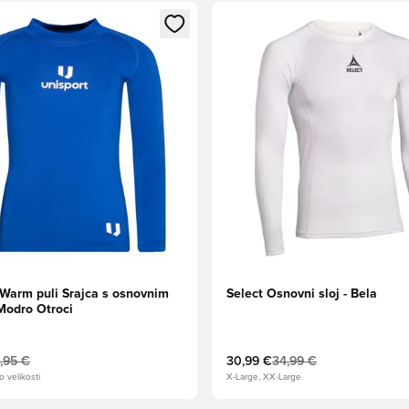
l za prijavo ali vpis kot član
Odpre Modal za prijavo ali vpi
 Warm puli Srajca s osnovnim
Select Osnovni sloj - Bela
Modro Otroci
,95 €
30,99 €
34,99 €
o velikosti
X-Large, XX-Large