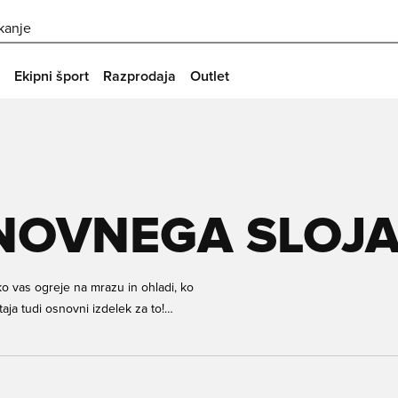
skanje
Ekipni šport
Razprodaja
Outlet
NOVNEGA SLOJA
ko vas ogreje na mrazu in ohladi, ko
aja tudi osnovni izdelek za to!
i vse, kar iščete!