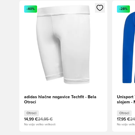
Odpre Modal za prijavo ali vpis kot član
Odpre Moda
-40%
-28%
adidas hlačne nogavice Techfit - Bela
Unisport
Otroci
slojem - 
Otroci
Otroci
14,99 €
24,95 €
17,95 €
24
Na voljo veliko velikosti
Na voljo velik