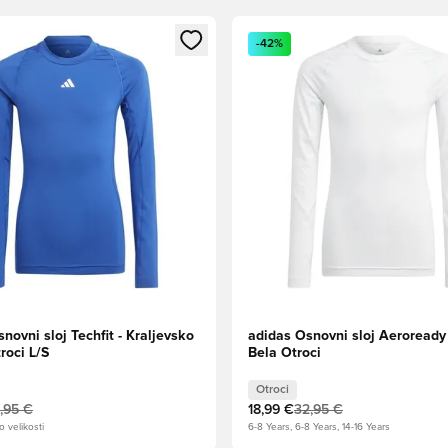
l za prijavo ali vpis kot član
Odpre Modal za prijavo ali vpi
-42%
novni sloj Techfit - Kraljevsko
adidas Osnovni sloj Aeroready 
roci L/S
Bela Otroci
Otroci
,95 €
18,99 €
32,95 €
o velikosti
6-8 Years, 6-8 Years, 14-16 Years