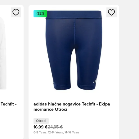
s kot član
Odpre Modal za prijavo ali vpis kot član
-32%
Techfit -
adidas hlačne nogavice Techfit - Ekipa
mornarice Otroci
Otroci
16,99 €
24,95 €
6-8 Years, 12-14 Years, 14-16 Years