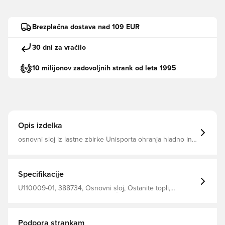
Brezplačna dostava nad 109 EUR
30 dni za vračilo
10 milijonov zadovoljnih strank od leta 1995
Opis izdelka
osnovni sloj iz lastne zbirke Unisporta ohranja hladno in
suho . ploska ključavnica se zdi za udobje Izdelana iz
92% poliestra in 8% spandeksa.
Specifikacije
U110009-01, 388734, Osnovni sloj, Ostanite topli,
Ostanite suhi, Unisport, Moški, Črna, Dolgi rokavi, Odrasli
Podpora strankam