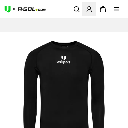
Odpre Modal za prijavo ali vp