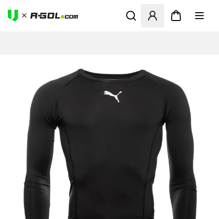
Odpre Modal za prijavo ali vp