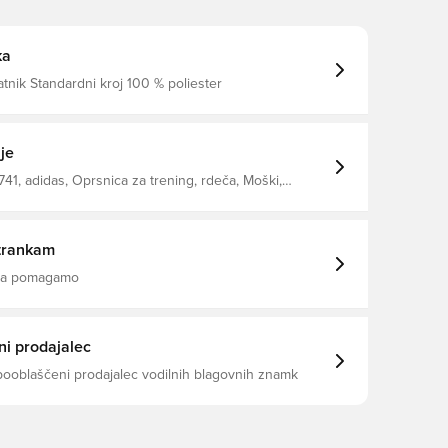
ka
Okrogel ovratnik Standardni kroj 100 % poliester
je
41, adidas, Oprsnica za trening, rdeča, Moški,
sli, Otroci
trankam
 da pomagamo
i prodajalec
pooblaščeni prodajalec vodilnih blagovnih znamk