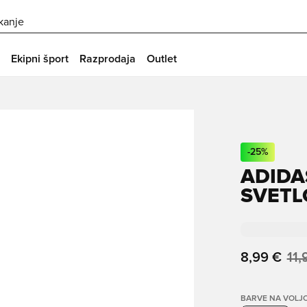
skanje
Ekipni šport
Razprodaja
Outlet
-
25
%
ADIDAS
SVETL
8,99 €
11,
BARVE NA VOLJ