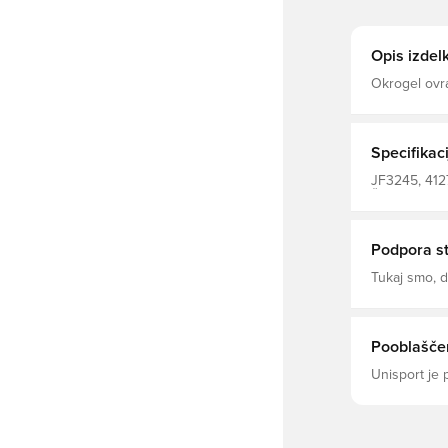
Opis izdel
Specifikaci
JF3245, 4127
Ženske, Odra
Podpora s
Tukaj smo,
Pooblaščen
Unisport je 