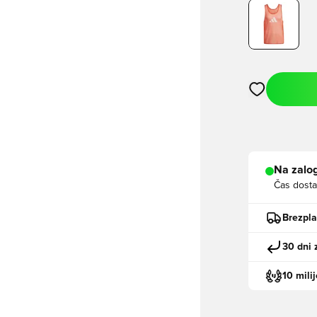
Odpre Modal za
Na zalog
Čas dosta
Brezpl
30 dni 
10 mili