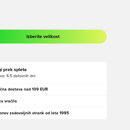
Izberite velikost
 prijavo ali vpis kot član
i prek spleta
ve:
4-5 delovnih dni
ačna dostava nad 109 EUR
za vračilo
jonov zadovoljnih strank od leta 1995