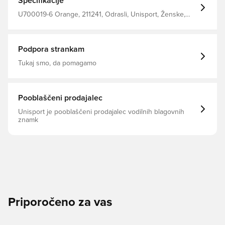
Specifikacije
U700019-6 Orange, 211241, Odrasli, Unisport, Ženske,
Moški, Oprsnica za trening, Brez rokavov, Oranžna
Podpora strankam
Tukaj smo, da pomagamo
Pooblaščeni prodajalec
Unisport je pooblaščeni prodajalec vodilnih blagovnih
znamk
Priporočeno za vas