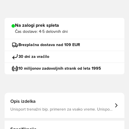
Na zalogi prek spleta
Čas dostave:
4-5 delovnih dni
Brezplačna dostava nad 109 EUR
30 dni za vračilo
10 milijonov zadovoljnih strank od leta 1995
Opis izdelka
Unisport trenažni bip. primeren za vsako vreme. Unisport
logotip na sprednji strani. Izdelana iz 100% poliestra.