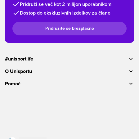
Pridruži se več kot 2 milijon uporabnikom
Dostop do ekskluzivnih izdelkov za člane
Pridružite se brezplačno
#unisportlife
O Unisportu
Pomoč