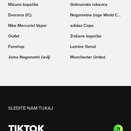
Mizuno kopačke
Golmanske rokavice
Dvorana (IC)
Nogometne žoge World Cup
pokala Trionda
Nike Mercurial Vapor
adidas Copa
Outlet
Znižane kopačke
Fanshop
Lamine Yamal
Joma Nogometni čevlji
Manchester United
SLEDITE NAM TUKAJ
TIKTOK