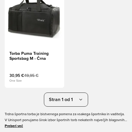
Torba Puma Training
Sportsbag M - Črna
30,95 €
49,95 €
One Size
Stran 1 od 1
Trdna športna torba je bistvenega pomena za vsakega športnika in vaditelja.
V Unisport ponujamo širok izbor športnih torb nekaterih največjih blagovnih
znamk športnih oblačil v različnih stilih in barvah. Športne torbe PUMA so
Preberi več
narejene z veliko prostora za vaše predmete in imajo tako kul dizajn, visoko