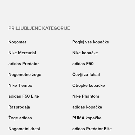
kakovost in čudovito izdelavo. Kupite svojo novo športno torbo PUMA v
Unisport, najboljši nogometni trgovini na svetu.
PRILJUBLJENE KATEGORIJE
Nogomet
Poglej vse kopačke
Nike Mercurial
Nike kopačke
adidas Predator
adidas F50
Nogometne žoge
Čevlji za futsal
Nike Tiempo
Otropke kopačke
adidas F50 Elite
Nike Phantom
Razprodaja
adidas kopačke
Žoge adidas
PUMA kopačke
Nogometni dresi
adidas Predator Elite