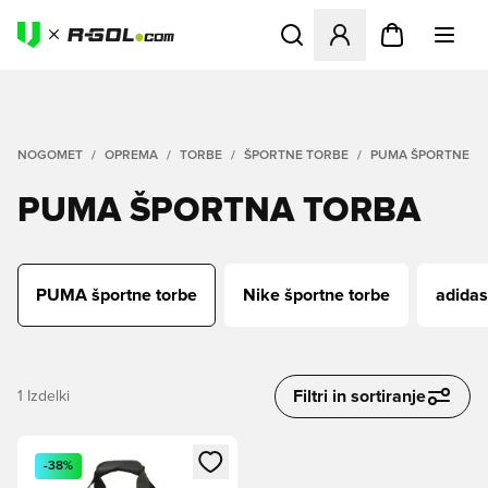
Odpre Modal za prijavo ali vp
NOGOMET
OPREMA
TORBE
ŠPORTNE TORBE
PUMA ŠPORTNE T
PUMA ŠPORTNA TORBA
PUMA športne torbe
Nike športne torbe
adidas
Filtri in sortiranje
1
Izdelki
Odpre Modal za prijavo ali vpis kot član
-38%