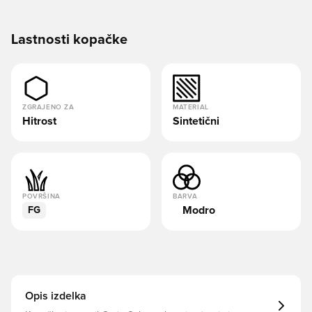
Lastnosti kopačke
ZGRAJENO ZA
MATERIAL
Hitrost
Sintetični
POVRŠINA
BARVA
Modro
FG
Opis izdelka