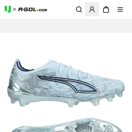
Odpre Modal za prijavo ali vp