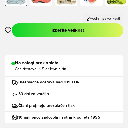
Vodnik po velikosti
Izberite velikost
Odpre Modal za prijavo ali vpis kot član
Na zalogi prek spleta
Čas dostave:
4-5 delovnih dni
Brezplačna dostava nad 109 EUR
30 dni za vračilo
Člani prejmejo brezplačen tisk
10 milijonov zadovoljnih strank od leta 1995