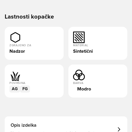
Lastnosti kopačke
ZGRAJENO ZA
MATERIAL
Nadzor
Sintetični
POVRŠINA
BARVA
Modro
AG
FG
Opis izdelka