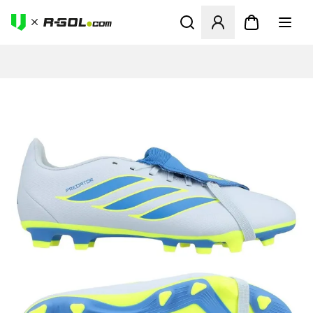
Odpre Modal za prijavo ali vp