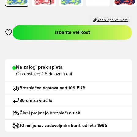
Vodnik po velikosti
Izberite velikost
Odpre Modal za prijavo ali vpis kot član
Na zalogi prek spleta
Čas dostave:
4-5 delovnih dni
Brezplačna dostava nad 109 EUR
30 dni za vračilo
Člani prejmejo brezplačen tisk
10 milijonov zadovoljnih strank od leta 1995