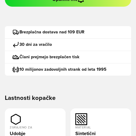
Brezplačna dostava nad 109 EUR
30 dni za vračilo
Člani prejmejo brezplačen tisk
10 milijonov zadovoljnih strank od leta 1995
Lastnosti kopačke
ZGRAJENO ZA
MATERIAL
Udobje
Sintetični