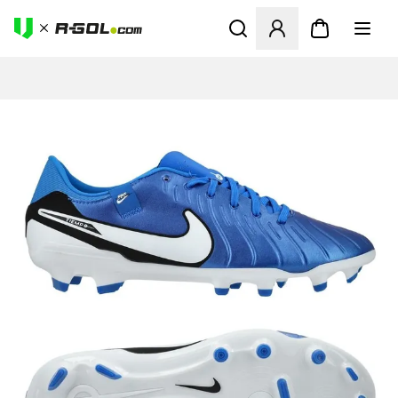
Odpre Modal za prijavo ali vp