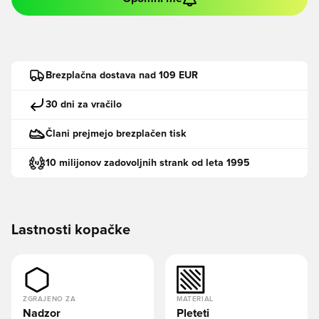
Brezplačna dostava nad 109 EUR
30 dni za vračilo
Člani prejmejo brezplačen tisk
10 milijonov zadovoljnih strank od leta 1995
Lastnosti kopačke
ZGRAJENO ZA
MATERIAL
Nadzor
Pleteti