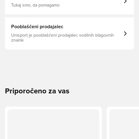
notranjosti čevlja To je čevelj s FG čepi, namenjen
Tukaj smo, da pomagamo
uporabi na naravnih travnatih parcelah. Opomba: Nike
navaja, da lahko barva podplata z uporabo zbledi.
Pooblaščeni prodajalec
Unisport je pooblaščeni prodajalec vodilnih blagovnih
znamk
Priporočeno za vas