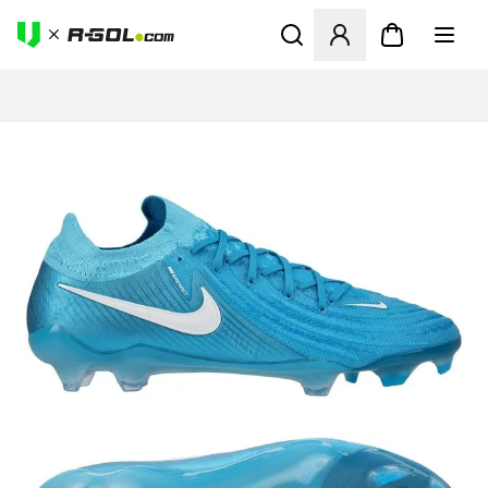
Odpre Modal za prijavo ali vp