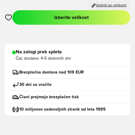
Vodnik po velikosti
Izberite velikost
Odpre Modal za prijavo ali vpis kot član
Na zalogi prek spleta
Čas dostave:
4-5 delovnih dni
Brezplačna dostava nad 109 EUR
30 dni za vračilo
Člani prejmejo brezplačen tisk
10 milijonov zadovoljnih strank od leta 1995