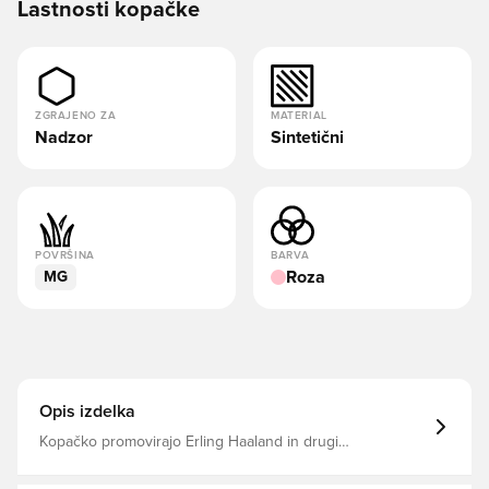
Lastnosti kopačke
ZGRAJENO ZA
MATERIAL
Nadzor
Sintetični
POVRŠINA
BARVA
Roza
MG
Opis izdelka
Kopačko promovirajo Erling Haaland in drugi
superzvezdniki. Phantom 6 odpira novo poglavje v
Nikeovi zgodbi o natančnosti in oprijemu, saj na novo