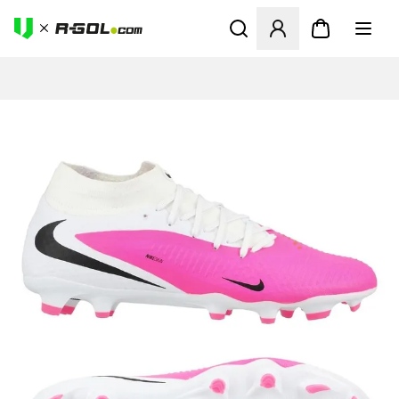
Odpre Modal za prijavo ali vp