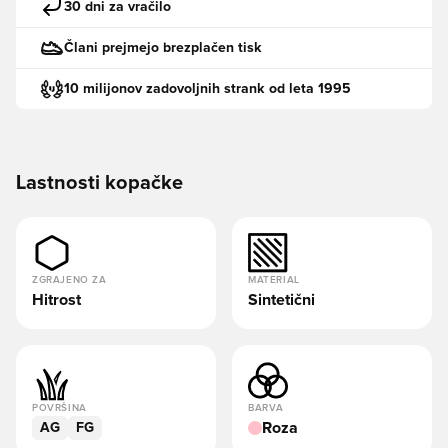
30 dni za vračilo
Člani prejmejo brezplačen tisk
10 milijonov zadovoljnih strank od leta 1995
Lastnosti kopačke
ZGRAJENO ZA
MATERIAL
Hitrost
Sintetični
POVRŠINA
BARVA
Roza
AG
FG