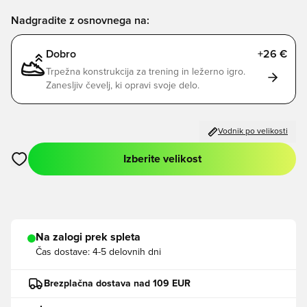
Nadgradite z osnovnega na:
Dobro
+26 €
Trpežna konstrukcija za trening in ležerno igro.
Zanesljiv čevelj, ki opravi svoje delo.
Vodnik po velikosti
Izberite velikost
Odpre Modal za prijavo ali vpis kot član
Na zalogi prek spleta
Čas dostave:
4-5 delovnih dni
Brezplačna dostava nad 109 EUR