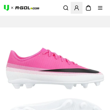
Odpre Modal za prijavo ali vp