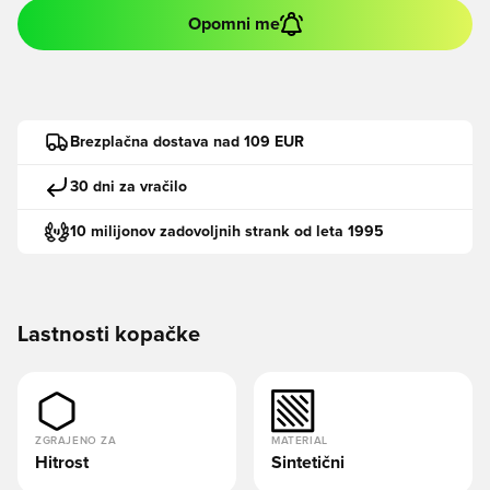
Opomni me
Brezplačna dostava nad 109 EUR
30 dni za vračilo
10 milijonov zadovoljnih strank od leta 1995
Lastnosti kopačke
ZGRAJENO ZA
MATERIAL
Hitrost
Sintetični