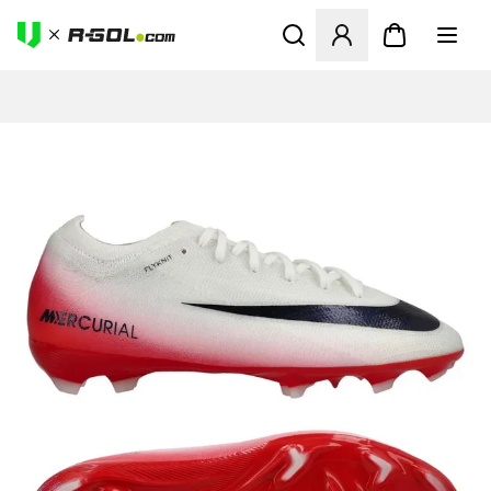
Odpre Modal za prijavo ali vp