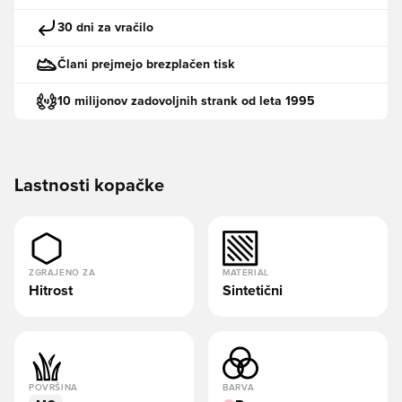
30 dni za vračilo
Člani prejmejo brezplačen tisk
10 milijonov zadovoljnih strank od leta 1995
Lastnosti kopačke
ZGRAJENO ZA
MATERIAL
Hitrost
Sintetični
POVRŠINA
BARVA