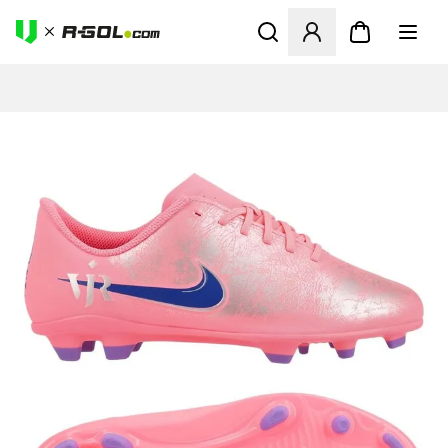
Odpre Modal za prijavo ali vp