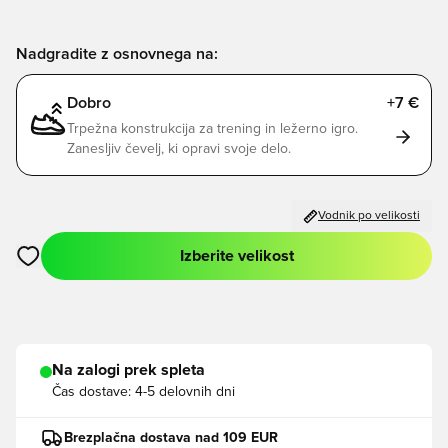
Nadgradite z osnovnega na:
Dobro
+7 €
Trpežna konstrukcija za trening in ležerno igro.
Zanesljiv čevelj, ki opravi svoje delo.
Vodnik po velikosti
Izberite velikost
Odpre Modal za prijavo ali vpis kot član
Na zalogi prek spleta
Čas dostave:
4-5 delovnih dni
Brezplačna dostava nad 109 EUR