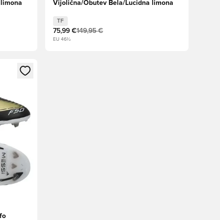
 limona
Vijolična/Obutev Bela/Lucidna limona
TF
75,99 €
149,95 €
EU 46½
s kot član
fo