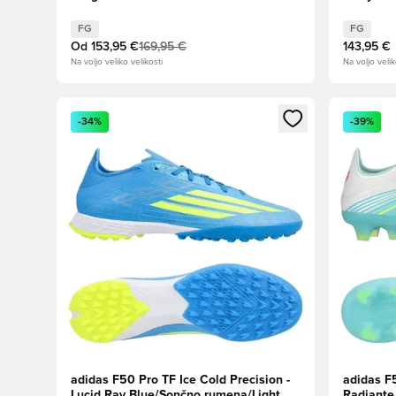
burka/Icey Blue
kovinsko
FG
FG
Od
153,95 €
169,95 €
143,95 €
Na voljo veliko velikosti
Na voljo velik
Odpre Modal za prijavo ali vpis kot član
Odpre Moda
-34%
-39%
adidas F50 Pro TF Ice Cold Precision -
adidas F
Lucid Ray Blue/Sončno rumena/Light
Radiante