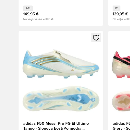
AG
IC
149,95 €
139,95 €
Na voljo veliko velikosti
Na voljo velik
Odpre Modal za prijavo ali vpis kot član
Odpre Moda
adidas F50 Messi Pro FG El Ultimo
adidas F
Tango - Slonova kost/Polmodra
Glory - S