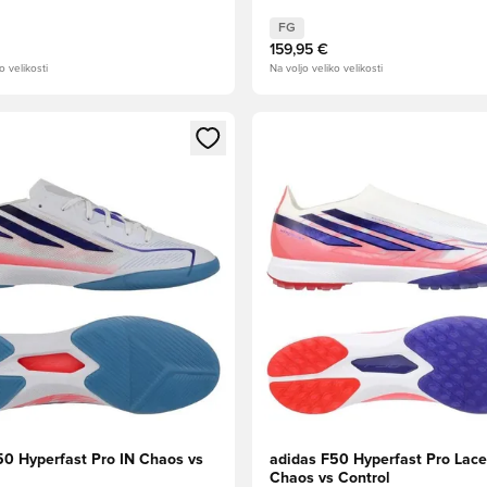
FG
159,95 €
o velikosti
Na voljo veliko velikosti
l za prijavo ali vpis kot član
Odpre Modal za prijavo ali vpi
50 Hyperfast Pro IN Chaos vs
adidas F50 Hyperfast Pro Lace
Chaos vs Control