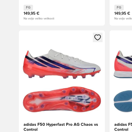
FG
FG
149,95 €
149,95 €
Na voljo veliko velikosti
Na voljo velik
Odpre Modal za prijavo ali vpis kot član
Odpre Moda
adidas F50 Hyperfast Pro AG Chaos vs
adidas F
Control
Control