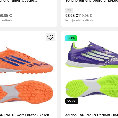
Sončno rumena/Jedro
Sončno rumena/Jedro črna/Luc
idno rdeča
rdeča
TF
59,95 €
98,95 €
149,95 €
o velikosti
Na voljo veliko velikosti
l za prijavo ali vpis kot član
Odpre Modal za prijavo ali vpi
-54%
Outlet
50 Pro TF Coral Blaze - Žarek
adidas F50 Pro IN Radiant Blaz