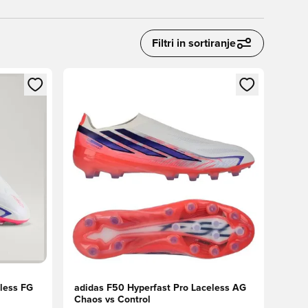
Filtri in sortiranje
s kot član
Odpre Modal za prijavo ali vpis kot član
less FG
adidas F50 Hyperfast Pro Laceless AG
Chaos vs Control