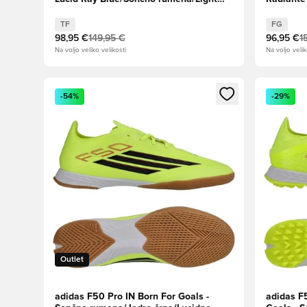
Utility Aqua
roza/turk
TF
FG
98,95 €
149,95 €
96,95 €
1
Na voljo veliko velikosti
Na voljo velik
Odpre Modal za prijavo ali vpis kot član
Odpre Moda
-54%
-29%
Outlet
adidas F50 Pro IN Born For Goals -
adidas F