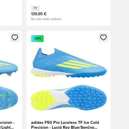
TF
139,95 €
Na voljo veliko velikosti
s kot član
Odpre Modal za prijavo ali vpis kot član
-29%
cision -
adidas F50 Pro Laceless TF Ice Cold
/Light
Precision - Lucid Ray Blue/Sončno