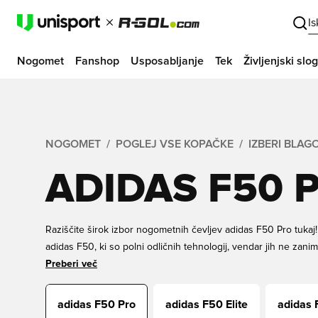
I
Nogomet
Fanshop
Usposabljanje
Tek
Življenjski slog
NOGOMET
POGLEJ VSE KOPAČKE
IZBERI BLA
ADIDAS F50 
Raziščite širok izbor nogometnih čevljev adidas F50 Pro tukaj
adidas F50, ki so polni odličnih tehnologij, vendar jih ne zani
potem je vredno poskusiti par nogometnih čevljev adidas F50 Pro
Preberi več
pomeni, da še vedno dobite odličen par nogometnih čevljev. Po
zdaj za odlične cene in hitro dostavo!
adidas F50 Pro
adidas F50 Elite
adidas 