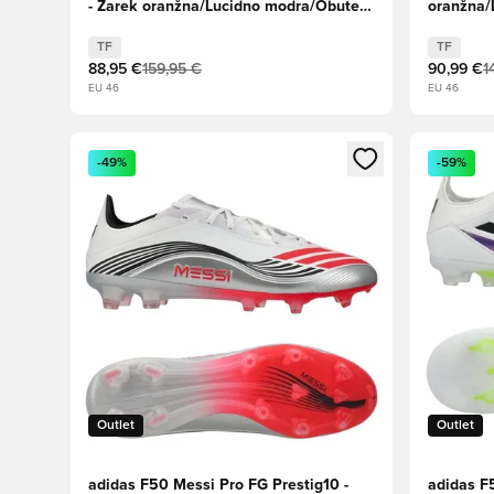
- Žarek oranžna/Lucidno modra/Obutev
oranžna/
Bela
TF
TF
88,95 €
159,95 €
90,99 €
1
EU 46
EU 46
Odpre Modal za prijavo ali vpis kot član
Odpre Moda
-49%
-59%
Outlet
Outlet
adidas F50 Messi Pro FG Prestig10 -
adidas F