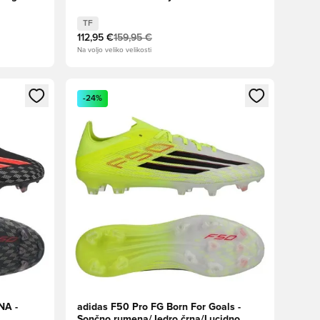
rumena/Light Utility Aqua
TF
112,95 €
159,95 €
Na voljo veliko velikosti
s kot član
Odpre Modal za prijavo ali vpis kot član
-24%
NA -
adidas F50 Pro FG Born For Goals -
Sončno rumena/Jedro črna/Lucidno