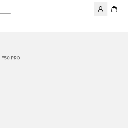
Odpre Modal za pr
 F50 PRO