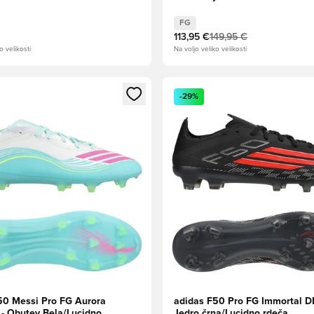
Utility Aqua
FG
113,95 €
149,95 €
o velikosti
Na voljo veliko velikosti
l za prijavo ali vpis kot član
Odpre Modal za prijavo ali vpi
-29%
50 Messi Pro FG Aurora
adidas F50 Pro FG Immortal D
 - Obutev Bela/Lucidno
Jedro črna/Lucidno rdeča