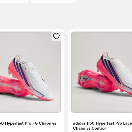
l za prijavo ali vpis kot član
Odpre Modal za prijavo ali vpi
50 Hyperfast Pro FG Chaos vs
adidas F50 Hyperfast Pro Lace
Chaos vs Control