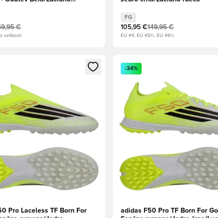
izna
FG
59,95 €
105,95 €
149,95 €
o velikosti
EU 44, EU 45½, EU 46½
l za prijavo ali vpis kot član
Odpre Modal za prijavo ali vpi
-34%
50 Pro Laceless TF Born For
adidas F50 Pro TF Born For Go