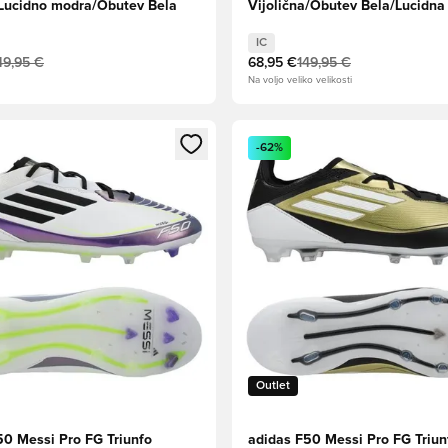
Lucidno modra/Obutev Bela
Vijolična/Obutev Bela/Lucidna
IC
49,95 €
68,95 €
149,95 €
Na voljo veliko velikosti
l za prijavo ali vpis kot član
Odpre Modal za prijavo ali vpi
-62%
Outlet
50 Messi Pro FG Triunfo
adidas F50 Messi Pro FG Triun