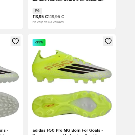
rdeča
FG
113,95 €
149,95 €
Na voljo veliko velikosti
s kot član
Odpre Modal za prijavo ali vpis kot član
-29%
als -
adidas F50 Pro MG Born For Goals -