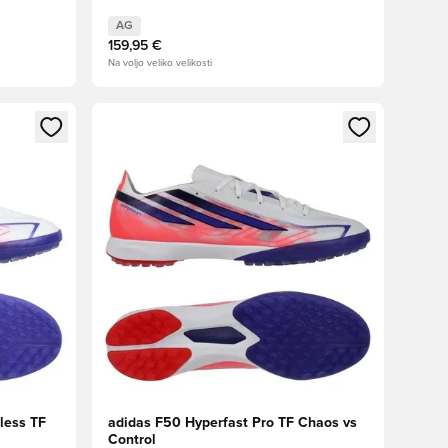
AG
159,95 €
Na voljo veliko velikosti
s kot član
Odpre Modal za prijavo ali vpis kot član
less TF
adidas F50 Hyperfast Pro TF Chaos vs
Control