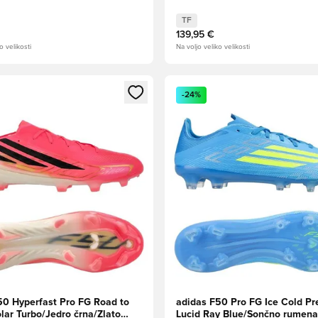
TF
139,95 €
o velikosti
Na voljo veliko velikosti
l za prijavo ali vpis kot član
Odpre Modal za prijavo ali vpi
-24%
50 Hyperfast Pro FG Road to
adidas F50 Pro FG Ice Cold Pre
olar Turbo/Jedro črna/Zlato
Lucid Ray Blue/Sončno rumena