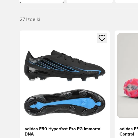
27
Izdelki
Odpre Modal za prijavo ali vpis kot član
Odpre Moda
adidas F50 Hyperfast Pro FG Immortal
adidas F
DNA
Control