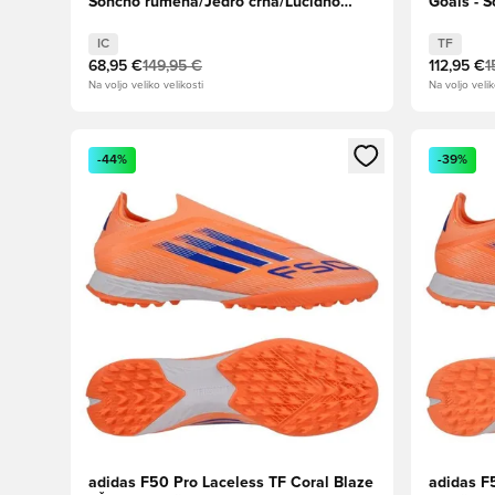
Sončno rumena/Jedro črna/Lucidno
Goals - 
rdeča
črna/Luc
IC
TF
68,95 €
149,95 €
112,95 €
1
Na voljo veliko velikosti
Na voljo velik
Odpre Modal za prijavo ali vpis kot član
Odpre Moda
-44%
-39%
adidas F50 Pro Laceless TF Coral Blaze
adidas F