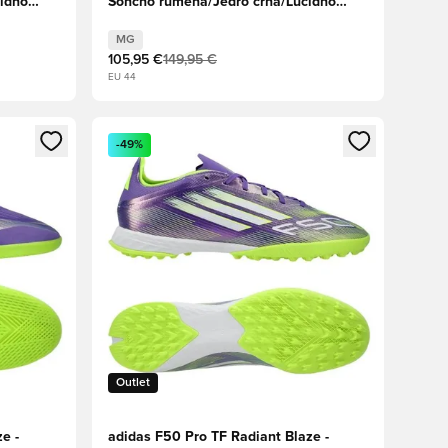
idno
Sončno rumena/Jedro črna/Lucidno
rdeča
MG
105,95 €
149,95 €
EU 44
s kot član
Odpre Modal za prijavo ali vpis kot član
-49%
Outlet
e -
adidas F50 Pro TF Radiant Blaze -