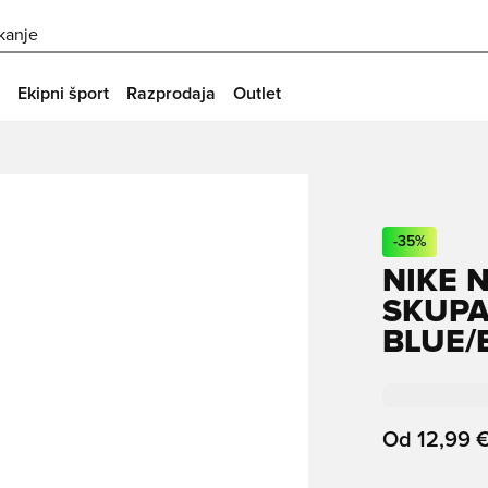
skanje
Ekipni šport
Razprodaja
Outlet
-
35
%
NIKE 
SKUPA
BLUE/
Od
12,99 