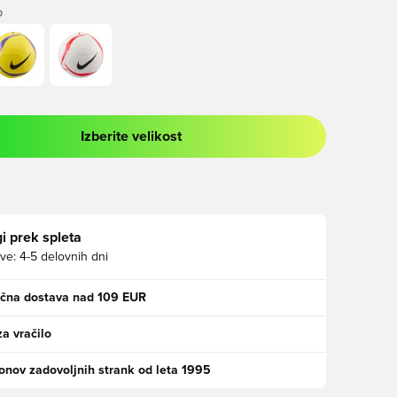
O
Izberite velikost
 prijavo ali vpis kot član
i prek spleta
ve:
4-5 delovnih dni
ačna dostava nad 109 EUR
za vračilo
jonov zadovoljnih strank od leta 1995