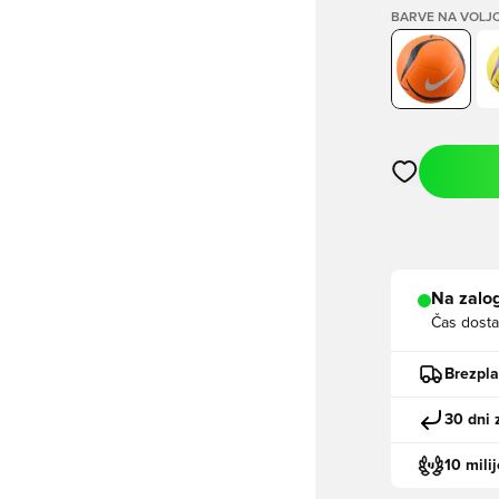
BARVE NA VOLJ
Odpre Modal za
Na zalog
Čas dosta
Brezpl
30 dni 
10 mili