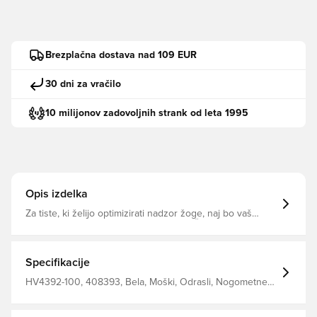
Brezplačna dostava nad 109 EUR
30 dni za vračilo
10 milijonov zadovoljnih strank od leta 1995
Opis izdelka
Za tiste, ki želijo optimizirati nadzor žoge, naj bo vaš
naslednji napad z žogo Academy Plus Žoga je
opremljena z inovativno tehnologijo OmniSculpt in ima
žlebove, vtisnjene v ohišje, ki zagotavljajo natančnejši
strel po strelu 60% gume 15% poliuretan (PU) 13%
Specifikacije
poliester 12% etilen vinil acetat (EVA)
HV4392-100, 408393, Bela, Moški, Odrasli, Nogometne
žoge, Trava, Nike, 60% Rubber 15% Polyurethane 13%
Polyester 12% Eva