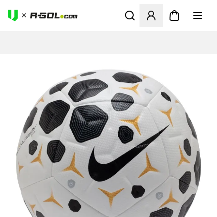
Odpre Modal za prijavo ali vp