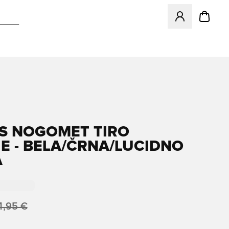
Odpre Modal za pr
S NOGOMET TIRO
E - BELA/ČRNA/LUCIDNO
A
4,95 €