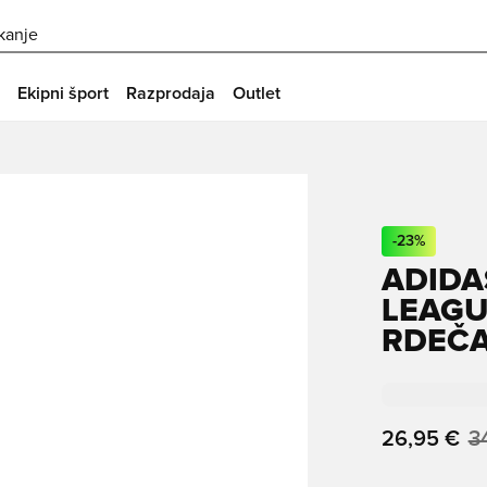
skanje
Ekipni šport
Razprodaja
Outlet
-
23
%
ADIDA
LEAGU
RDEČ
26,95 €
3