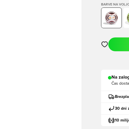
BARVE NA VOLJ
Odpre Modal za
Na zalog
Čas dosta
Brezpl
30 dni 
10 mili