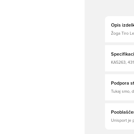
Opis izdel
Žoga Tiro L
igranje teke
površino pon
samozavestno
potrjuje nje
Specifikaci
absorpciji vo
ta žoga nare
KA5263, 4315
tekmovalna p
Odrasli, No
pripravljeno za igro —
Teksturirana
Podpora s
Tukaj smo,
Pooblaščen
Unisport je 