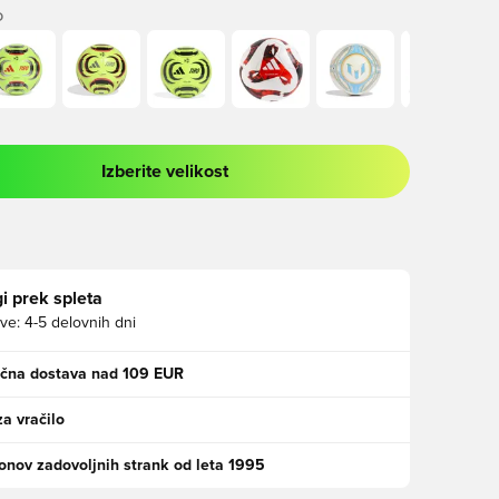
O
Izberite velikost
 prijavo ali vpis kot član
i prek spleta
ve:
4-5 delovnih dni
ačna dostava nad 109 EUR
za vračilo
jonov zadovoljnih strank od leta 1995