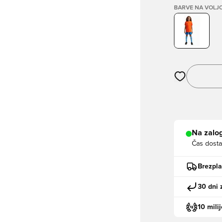
BARVE NA VOLJ
Odpre Modal za
Na zalog
Čas dosta
Brezpl
30 dni 
10 mili