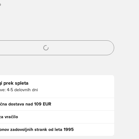
O
 prijavo ali vpis kot član
i prek spleta
ve:
4-5 delovnih dni
ačna dostava nad 109 EUR
za vračilo
jonov zadovoljnih strank od leta 1995