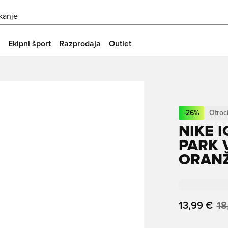
skanje
Ekipni šport
Razprodaja
Outlet
-
26
%
Otroc
NIKE 
PARK 
ORANŽ
13,99 €
18