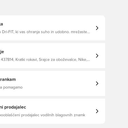
ka
Dri-FIT, ki vas ohranja suho in udobno. mrežaste
rezračevanje. Tanko prileganje. Izdelana iz
ranega poliestra.
je
437814, Kratki rokavi, Srajce za oboževalce, Nike,
ajice, This Product Is Made With 100% Recycled
bers, Oranžna, Otroci, Moški, Ženske
trankam
 da pomagamo
i prodajalec
pooblaščeni prodajalec vodilnih blagovnih znamk