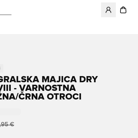
Odpre Modal za pr
i
IGRALSKA MAJICA DRY
VIII - VARNOSTNA
NA/ČRNA OTROCI
,95 €