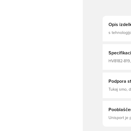
Opis izdel
s tehnologijo 
plošče za izboljšano p
100% recikli
Specifikaci
HV8182-819, 
Nogometne m
Polyester Fi
Podpora s
Tukaj smo,
Pooblaščen
Unisport je 