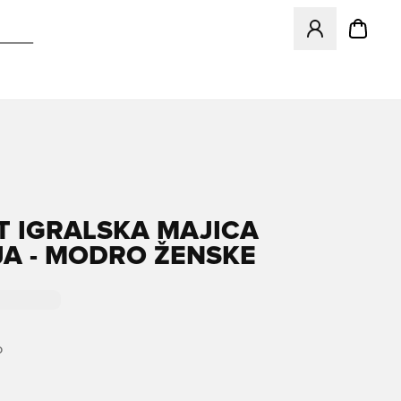
Odpre Modal za pr
T IGRALSKA MAJICA
JA - MODRO ŽENSKE
O