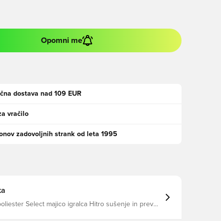
Opomni me
ačna dostava nad 109 EUR
za vračilo
jonov zadovoljnih strank od leta 1995
ka
liester Select majico igralca Hitro sušenje in prevoz
 ovratnik