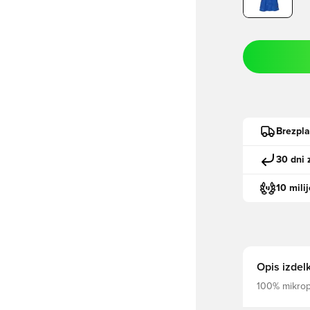
Brezpl
30 dni 
10 mili
Opis izdel
100% mikropo
znoja Rebrni