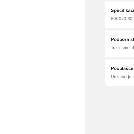
Specifikaci
600070-600,
majice, Sele
Podpora s
Tukaj smo,
Pooblaščen
Unisport je 