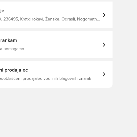
je
 236495, Kratki rokavi, Ženske, Odrasli, Nogometne
ct, Modro
trankam
 da pomagamo
i prodajalec
pooblaščeni prodajalec vodilnih blagovnih znamk