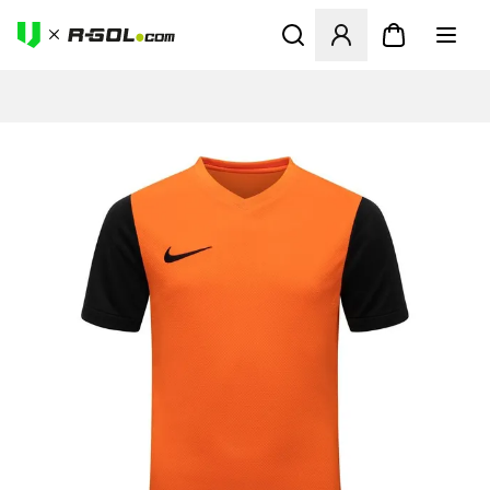
Odpre Modal za prijavo ali vp