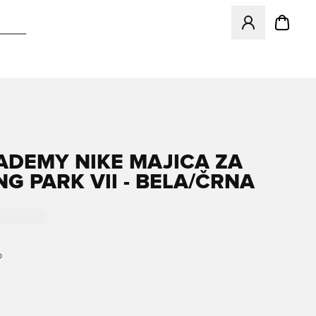
Odpre Modal za pr
ADEMY NIKE MAJICA ZA
NG PARK VII - BELA/ČRNA
O