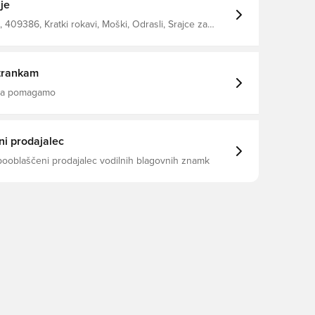
je
409386, Kratki rokavi, Moški, Odrasli, Srajce za
 Nike, Bela, Nogometne majice, This Product Is Made
ecycled Polyester Fibers
trankam
 da pomagamo
i prodajalec
pooblaščeni prodajalec vodilnih blagovnih znamk