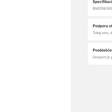
Specifikaci
BV6708-100, 
oboževalce,
With 100% R
Podpora s
Tukaj smo,
Pooblaščen
Unisport je 