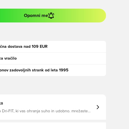
Opomni me
ačna dostava nad 109 EUR
za vračilo
jonov zadovoljnih strank od leta 1995
ka
Dri-FIT, ki vas ohranja suho in udobno. mrežaste
rezračevanje. Tanko prileganje. Izdelana iz
ranega poliestra.