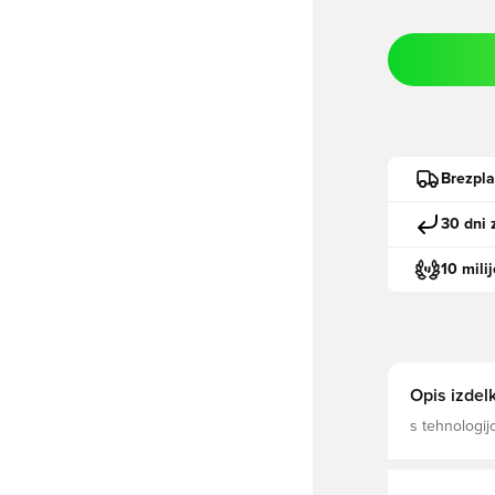
Brezpl
30 dni 
10 mili
Opis izdel
s tehnologijo 
plošče za izboljšano p
100% recikli