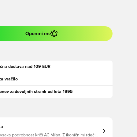
Opomni me
ačna dostava nad 109 EUR
za vračilo
jonov zadovoljnih strank od leta 1995
ka
 vsaka podrobnost kriči AC Milan. Z ikoničnimi rdečimi