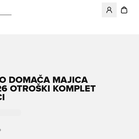
Odpre Modal za pr
O DOMAČA MAJICA
26 OTROŠKI KOMPLET
I
O