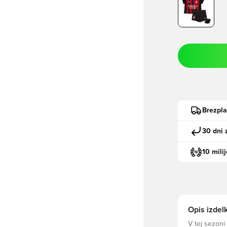
Brezpl
30 dni 
10 mili
Opis izdel
V tej sezoni