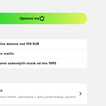
Opomni me
ačna dostava nad 109 EUR
za vračilo
jonov zadovoljnih strank od leta 1995
ka
exico Home, zasnovana v duhu praznovanja, počasti
ki so glasni, zvesti in močno ponosni na svojo
res z vsako podrobnostjo odraža strast, energijo in