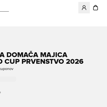
Odpre Modal za pr
A DOMAČA MAJICA
 CUP PRVENSTVO 2026
 kuponov
O