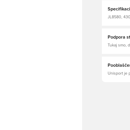
veselje, ki ji
zasnova, ki 
Specifikaci
pr
JL8580, 4303
Srajce za ob
pokal, Zelen
Podpora s
Tukaj smo,
Pooblaščen
Unisport je 