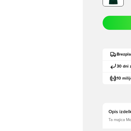
Brezpl
30 dni 
10 mili
Opis izdel
Ta majica M
oboževalce, 
državo. Ta d