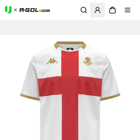
Odpre Modal za prijavo ali vp