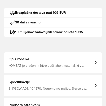
Brezplačna dostava nad 109 EUR
30 dni za vračilo
10 milijonov zadovoljnih strank od leta 1995
Opis izdelka
KOMBAT je zračen in hitro suši lahek material, ki v
kombinaciji s tehnologijo HYDRO-WAY PROTECTION
odvaja vlago stran od telesa in vas ohranja suho, udobno
in osredotočeno Enaka zasnova, ki jo uporabljajo igralci
Redno prileganje Izdelana iz 100% poliestra.
Specifikacije
311P3CW-A01, 404570, Nogometne majice, Srajce za
oboževalce, Kappa, Kratki rokavi, 2025/26, Moški, Odrasli,
Bela, Odhodni kompleti
Podpora strankam