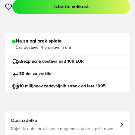
Izberite velikost
Odpre Modal za prijavo ali vpis kot član
Na zalogi prek spleta
Čas dostave:
4-5 delovnih dni
Brezplačna dostava nad 109 EUR
30 dni za vračilo
10 milijonov zadovoljnih strank od leta 1995
Opis izdelka
Rojen iz duha brazilskega nogometa, ta dres piše novo
poglavje v zgodbi Seleçaa. Že desetletja je Seleção