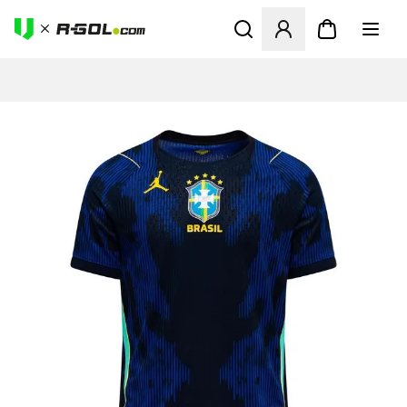
Odpre Modal za prijavo ali vp