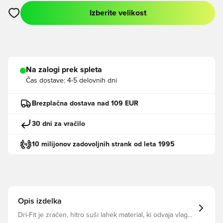
Izberite velikost
Odpre Modal za prijavo ali vpis kot član
Na zalogi prek spleta
Čas dostave:
4-5 delovnih dni
Brezplačna dostava nad 109 EUR
30 dni za vračilo
10 milijonov zadovoljnih strank od leta 1995
Opis izdelka
Dri-Fit je zračen, hitro suši lahek material, ki odvaja vlago