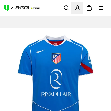
Odpre Modal za prijavo ali vp