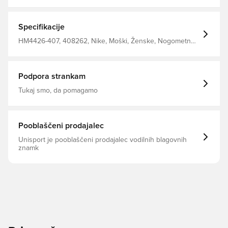
stran od telesa in vas ves čas ohranja suho, udobno in
osredotočeno Enaka zasnova, ki jo uporabljajo igralci
Redno prileganje Izdelana iz 100% poliestra.
Specifikacije
HM4426-407, 408262, Nike, Moški, Ženske, Nogometne
majice, Srajce za oboževalce, Kratki rokavi, Otroci, 100%
Polyester, Modro, 2025/26, Tretji kompleti, Nike T90
Podpora strankam
Tukaj smo, da pomagamo
Pooblaščeni prodajalec
Unisport je pooblaščeni prodajalec vodilnih blagovnih
znamk