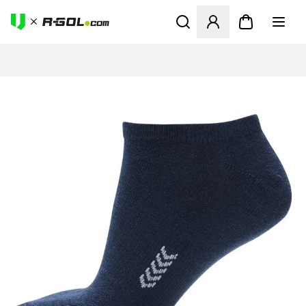
Odpre Modal za prijavo ali vp