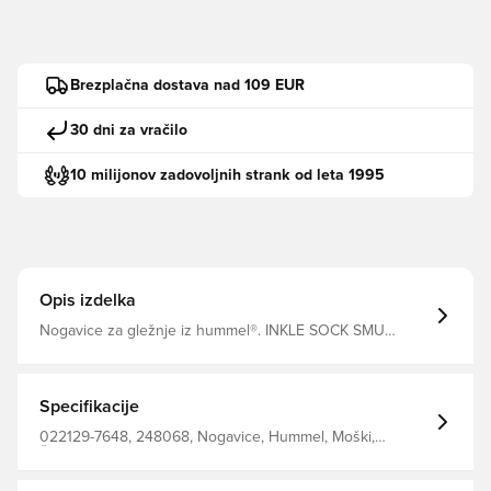
Brezplačna dostava nad 109 EUR
30 dni za vračilo
10 milijonov zadovoljnih strank od leta 1995
Opis izdelka
Nogavice za gležnje iz hummel®. INKLE SOCK SMU
zagotavlja tesno prileganje okoli stopala zaradi učinka
rebra na sredini stopala. Uporabite te nogavice za
gležnje v svojih najljubših parih prikradk!
Specifikacije
022129-7648, 248068, Nogavice, Hummel, Moški,
Ženske, Odrasli, Otroci, 80% Co, 17% Pl, 3% Ea - Knit,
Modro