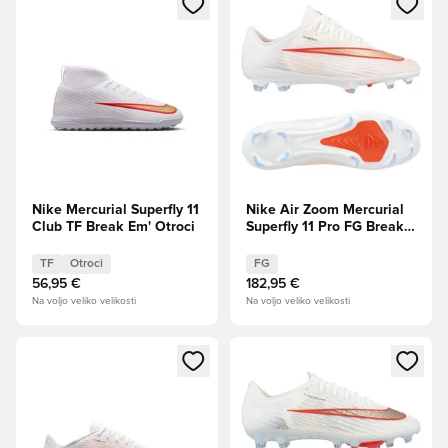
Nike Mercurial Superfly 11
Nike Air Zoom Mercurial
Club TF Break Em' Otroci
Superfly 11 Pro FG Break
Em' PRE-ORDER
TF
Otroci
FG
56,95 €
182,95 €
Na voljo veliko velikosti
Na voljo veliko velikosti
Odpre Modal za prijavo ali vpis kot član
Odpre Modal za prijavo ali vpi