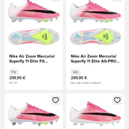
Nike Air Zoom Mercurial
Nike Air Zoom Mercurial
Superfly 11 Elite FG
Superfly 11 Elite AG-PRO
Breakout - Roza/Bela/
Breakout - Roza/Bela/
Črna
Črna
FG
AG
299,95 €
299,95 €
EU 47
Na voljo veliko velikosti
Odpre Modal za prijavo ali vpis kot član
Odpre Modal za prijavo ali vpi