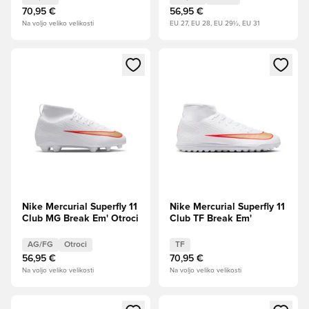
70,95 €
56,95 €
Na voljo veliko velikosti
EU 27, EU 28, EU 29½, EU 31
Odpre Modal za prijavo ali vpis kot član
Odpre Modal za prijavo ali vpi
Nike Mercurial Superfly 11
Nike Mercurial Superfly 11
Club MG Break Em' Otroci
Club TF Break Em'
AG/FG
Otroci
TF
56,95 €
70,95 €
Na voljo veliko velikosti
Na voljo veliko velikosti
Odpre Modal za prijavo ali vpis kot član
Odpre Modal za prijavo ali vpi