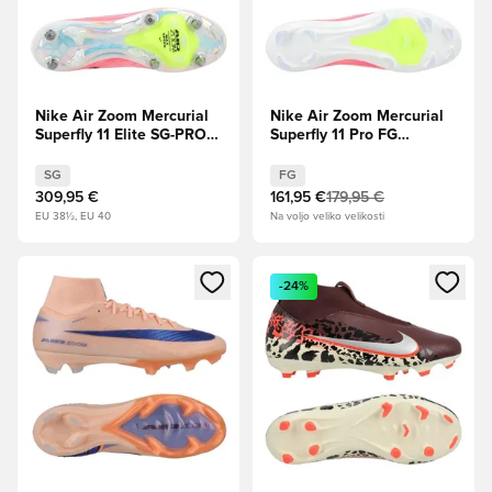
Nike Air Zoom Mercurial
Nike Air Zoom Mercurial
Superfly 11 Elite SG-PRO
Superfly 11 Pro FG
Breakout - Roza/Bela/
Breakout - Roza/Bela/
Črna
Črna
SG
FG
309,95 €
161,95 €
179,95 €
EU 38½, EU 40
Na voljo veliko velikosti
Odpre Modal za prijavo ali vpis kot član
Odpre Modal za prijavo ali vpi
-24%