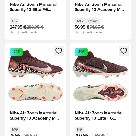
Nike Air Zoom Mercurial
Nike Air Zoom Mercurial
Superfly 10 Elite FG
Superfly 10 Academy MG
Showtime - Oranžni
United - Burgundy
pulz/Kraljevski pulz
Crush/Kovinsko
FG
MG
Otroci
srebro/Universal
247,95 €
289,95 €
56,95 €
74,95 €
Red/Fosil Otroci
Na voljo veliko velikosti
Na voljo veliko velikosti
Odpre Modal za prijavo ali vpis kot član
Odpre Modal za prijavo ali vpi
-24%
-30%
Nike Air Zoom Mercurial
Nike Air Zoom Mercurial
Superfly 10 Academy MG
Superfly 10 Elite FG
United - Burgundy
United - Burgundy
Crush/Kovinsko
Crush/Kovinsko
MG
FG
srebro/Universal
srebro/Universal
75,95 €
99,95 €
202,95 €
289,95 €