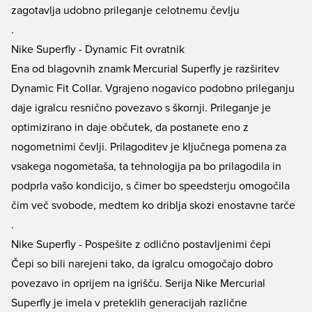
zagotavlja udobno prileganje celotnemu čevlju
.
Nike Superfly - Dynamic Fit ovratnik
Ena od blagovnih znamk Mercurial Superfly je razširitev
Dynamic Fit Collar. Vgrajeno nogavico podobno prileganju
daje igralcu resnično povezavo s škornji. Prileganje je
optimizirano in daje občutek, da postanete eno z
nogometnimi čevlji. Prilagoditev je ključnega pomena za
vsakega nogometaša, ta tehnologija pa bo prilagodila in
podprla vašo kondicijo, s čimer bo speedsterju omogočila
čim več svobode, medtem ko driblja skozi enostavne tarče
.
Nike Superfly - Pospešite z odlično postavljenimi čepi
Čepi so bili narejeni tako, da igralcu omogočajo dobro
povezavo in oprijem na igrišču. Serija Nike Mercurial
Superfly je imela v preteklih generacijah različne