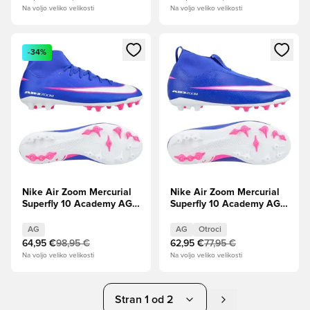
Na voljo veliko velikosti
Na voljo veliko velikosti
Odpre Modal za prijavo ali vpis kot član
Odpre Modal za prijavo ali vpi
-34%
Nike Air Zoom Mercurial
Nike Air Zoom Mercurial
Superfly 10 Academy AG
Superfly 10 Academy AG
Attack - Racer
Attack - Racer
Modra/Bela
Modra/Bela Otroci
AG
AG
Otroci
64,95 €
98,95 €
62,95 €
77,95 €
Na voljo veliko velikosti
Na voljo veliko velikosti
Stran 1 od 2