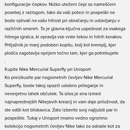
konfiguracije čepkov. Nizko uteženi čepi so nameščeni
posebej z razlogom, tako da vaši potezi in pospeški ne
bodo vplivali na vašo hitrost pri obračanju in ustavljanju v
različnih smereh. To je glavna ključna uspešnost za vsakega
hitrega igralca, ki opravlja vse vrste tekov in hitrih korakov.
Prtljažnik je manj podoben kopitu, bolj kot kremplj, kjer
plošča zagotavlja oprijem točno tam, kjer ga potrebujete
.
Kupite Nike Mercurial Superfly pri Unisport
Ko preizkusite par nogometnih čevljev Nike Mercurial
Superfly, boste takoj opazili udobno prileganje in
neverjetno lahek občutek. Ta silos je ena izmed
najnaprednejših Nikejevih kreacij in vam daje priložnost, da
ste odšli kot bliskavica. Zato izberite svoj najljubši par in
pospešite. Tukaj v Unisport imamo vedno ogromno
kolekcijo nogometnih
čevljev Nike
tako za odrasle kot za