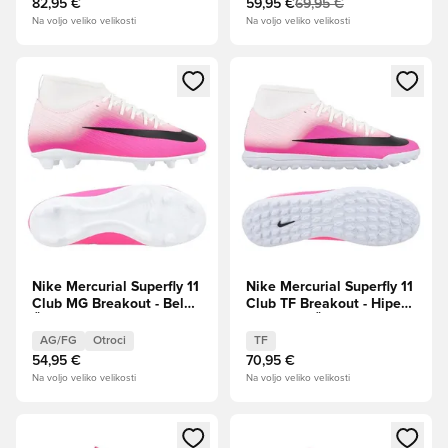
82,95 €
59,95 €
69,95 €
Na voljo veliko velikosti
Na voljo veliko velikosti
Odpre Modal za prijavo ali vpis kot član
Odpre Modal za prijavo ali vpi
Nike Mercurial Superfly 11
Nike Mercurial Superfly 11
Club MG Breakout - Bela/
Club TF Breakout - Hiper
Črna/Hiper roza Otroci
roza/Bela/Črna
AG/FG
Otroci
TF
54,95 €
70,95 €
Na voljo veliko velikosti
Na voljo veliko velikosti
Odpre Modal za prijavo ali vpis kot član
Odpre Modal za prijavo ali vpi