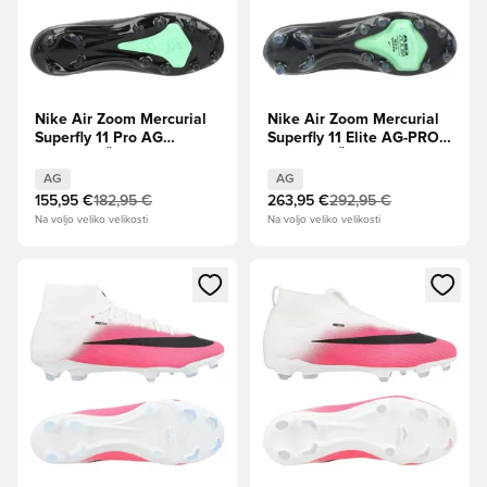
Nike Air Zoom Mercurial
Nike Air Zoom Mercurial
Superfly 11 Pro AG
Superfly 11 Elite AG-PRO
Shadow - Črna/Illusion
Shadow - Črna/Illusion
Green
Green
AG
AG
155,95 €
182,95 €
263,95 €
292,95 €
Na voljo veliko velikosti
Na voljo veliko velikosti
Odpre Modal za prijavo ali vpis kot član
Odpre Modal za prijavo ali vpi