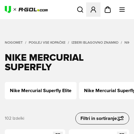
Odpre Modal za prijavo ali vp
NOGOMET
POGLEJ VSE KOPAČKE
IZBERI BLAGOVNO ZNAMKO
NIKE
NIKE MERCURIAL
SUPERFLY
Nike Mercurial Superfly Elite
Nike Mercurial Superfl
Filtri in sortiranje
102
Izdelki