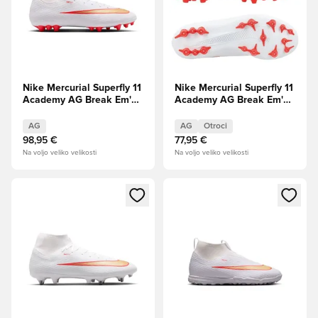
Nike Mercurial Superfly 11
Nike Mercurial Superfly 11
Academy AG Break Em'
Academy AG Break Em'
PRE-ORDER
Otroci PRE-ORDER
AG
AG
Otroci
98,95 €
77,95 €
Na voljo veliko velikosti
Na voljo veliko velikosti
Odpre Modal za prijavo ali vpis kot član
Odpre Modal za prijavo ali vpi