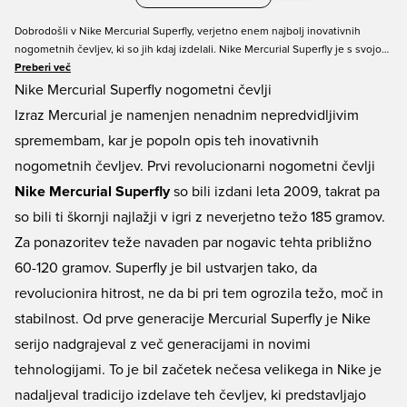
Dobrodošli v Nike Mercurial Superfly, verjetno enem najbolj inovativnih
nogometnih čevljev, ki so jih kdaj izdelali. Nike Mercurial Superfly je s svojo
tehnologijo, imenovano Speed Rib, popoln nogometni čevelj za igralca, ki
Preberi več
potrebuje hitrost. Nike Superfly škornji so na voljo za vse površine, vse
Nike Mercurial Superfly nogometni čevlji
velikosti za otroke in odrasle in so na voljo v različnih barvah. Kupite svoj par
Izraz Mercurial je namenjen nenadnim nepredvidljivim
v Unisport in postanite super zvezda na igrišču - vedno po odlični ceni in s
spremembam, kar je popoln opis teh inovativnih
hitro dostavo.
nogometnih čevljev. Prvi revolucionarni nogometni čevlji
Nike Mercurial Superfly
so bili izdani leta 2009, takrat pa
so bili ti škornji najlažji v igri z neverjetno težo 185 gramov.
Za ponazoritev teže navaden par nogavic tehta približno
60-120 gramov. Superfly je bil ustvarjen tako, da
revolucionira hitrost, ne da bi pri tem ogrozila težo, moč in
stabilnost. Od prve generacije Mercurial Superfly je Nike
serijo nadgrajeval z več generacijami in novimi
tehnologijami. To je bil začetek nečesa velikega in Nike je
nadaljeval tradicijo izdelave teh čevljev, ki predstavljajo