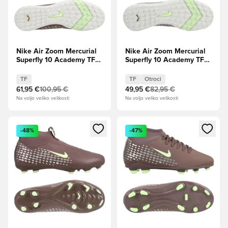
Nike Air Zoom Mercurial
Nike Air Zoom Mercurial
Superfly 10 Academy TF
Superfly 10 Academy TF
Mbappé Personal Edition -
Mbappé Personal Edition -
Plum Eclipse/Kovinsko
Plum Eclipse/Kovinsko
TF
TF
Otroci
srebro
srebro Otroci
61,95 €
100,95 €
49,95 €
82,95 €
Na voljo veliko velikosti
Na voljo veliko velikosti
Odpre Modal za prijavo ali vpis kot član
Odpre Modal za prijavo ali vpi
-48%
-47%