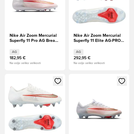
Nike Air Zoom Mercurial
Nike Air Zoom Mercurial
Superfly 11 Pro AG Break
Superfly 11 Elite AG-PRO
Em' PRE-ORDER
Break Em'
AG
AG
182,95 €
292,95 €
Na voljo veliko velikosti
Na voljo veliko velikosti
Odpre Modal za prijavo ali vpis kot član
Odpre Modal za prijavo ali vpi