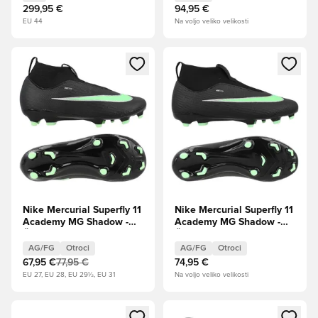
kovinska OMEJENA
299,95 €
94,95 €
IZDAJA
EU 44
Na voljo veliko velikosti
Odpre Modal za prijavo ali vpis kot član
Odpre Modal za prijavo ali vpi
Nike Mercurial Superfly 11
Nike Mercurial Superfly 11
Academy MG Shadow -
Academy MG Shadow -
Črna/Illusion Green Otroci
Črna/Illusion Green Otroci
AG/FG
Otroci
AG/FG
Otroci
67,95 €
77,95 €
74,95 €
EU 27, EU 28, EU 29½, EU 31
Na voljo veliko velikosti
Odpre Modal za prijavo ali vpis kot član
Odpre Modal za prijavo ali vpi