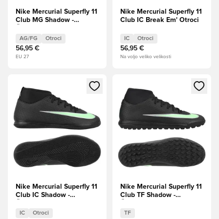
Nike Mercurial Superfly 11
Nike Mercurial Superfly 11
Club MG Shadow -
Club IC Break Em' Otroci
Črna/Illusion Green Little
Kids
AG/FG
Otroci
IC
Otroci
56,95 €
56,95 €
EU 27
Na voljo veliko velikosti
Odpre Modal za prijavo ali vpis kot član
Odpre Modal za prijavo ali vpi
Nike Mercurial Superfly 11
Nike Mercurial Superfly 11
Club IC Shadow -
Club TF Shadow -
Črna/Illusion Green Otroci
Črna/Illusion Green
IC
Otroci
TF