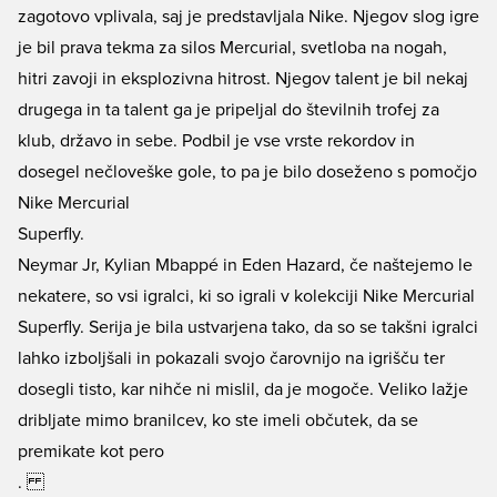
zagotovo vplivala, saj je predstavljala Nike. Njegov slog igre
je bil prava tekma za silos Mercurial, svetloba na nogah,
hitri zavoji in eksplozivna hitrost. Njegov talent je bil nekaj
drugega in ta talent ga je pripeljal do številnih trofej za
klub, državo in sebe. Podbil je vse vrste rekordov in
dosegel nečloveške gole, to pa je bilo doseženo s pomočjo
Nike Mercurial
Superfly.
Neymar Jr, Kylian Mbappé in Eden Hazard, če naštejemo le
nekatere, so vsi igralci, ki so igrali v kolekciji Nike Mercurial
Superfly. Serija je bila ustvarjena tako, da so se takšni igralci
lahko izboljšali in pokazali svojo čarovnijo na igrišču ter
dosegli tisto, kar nihče ni mislil, da je mogoče. Veliko lažje
dribljate mimo branilcev, ko ste imeli občutek, da se
premikate kot pero
.