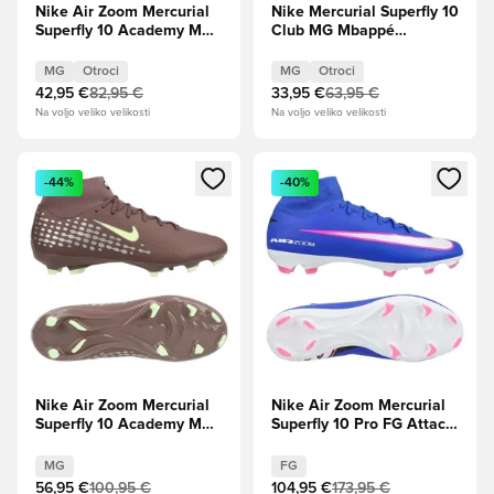
Nike Air Zoom Mercurial
Nike Mercurial Superfly 10
Superfly 10 Academy MG
Club MG Mbappé
Mbappé Personal Edition -
Personal Edition - Plum
Plum Eclipse/Kovinsko
Eclipse/Kovinsko srebro
MG
Otroci
MG
Otroci
srebro Otroci
Otroci
42,95 €
82,95 €
33,95 €
63,95 €
Na voljo veliko velikosti
Na voljo veliko velikosti
Odpre Modal za prijavo ali vpis kot član
Odpre Modal za prijavo ali vpi
-44%
-40%
Nike Air Zoom Mercurial
Nike Air Zoom Mercurial
Superfly 10 Academy MG
Superfly 10 Pro FG Attack
Mbappé Personal Edition -
- Racer Modra/Bela
Plum Eclipse/Kovinsko
MG
FG
srebro
56,95 €
100,95 €
104,95 €
173,95 €