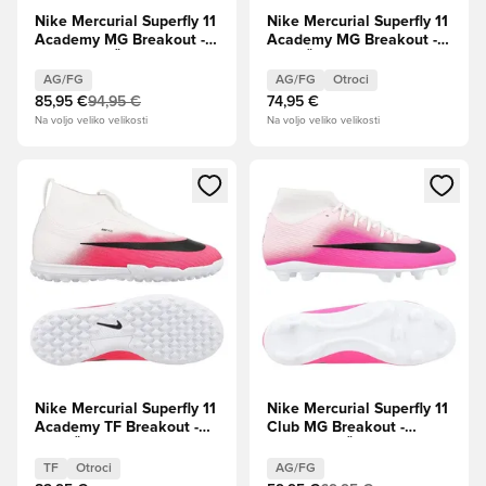
Nike Mercurial Superfly 11
Nike Mercurial Superfly 11
Academy MG Breakout -
Academy MG Breakout -
Roza/Bela/Črna
Bela/Črna/Hiper roza
Otroci
AG/FG
AG/FG
Otroci
85,95 €
94,95 €
74,95 €
Na voljo veliko velikosti
Na voljo veliko velikosti
Odpre Modal za prijavo ali vpis kot član
Odpre Modal za prijavo ali vpi
Nike Mercurial Superfly 11
Nike Mercurial Superfly 11
Academy TF Breakout -
Club MG Breakout -
Bela/Črna/Hiper roza
Roza/Bela/Črna
Otroci
TF
Otroci
AG/FG