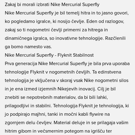
Zakaj bi morali izbrati Nike Mercurial Superfly
Nike Mercurial Superfly je bil temelj hitra in to jasno govori,
ko pogledamo igralce, ki nosijo čevlje. Eden od razlogov,
zakaj so ti nogometni čevlji primerni za hitrega in
dinamičnega igralca, so inovativne tehnologije. Razčlenili
ga bomo namesto vas.
Nike Mercurial Superfly - Flyknit Stabilnost
Prva generacija Nike Mercurial Superfly je bila prva uporaba
tehnologije Flyknit v nogometnih čevljih. Ta edinstvena
tehnologija je vključena v skoraj vsak Nike nogometni silos
in je ena izmed izjemnih Nikejevih inovacij. Cilj je bil
znebiti se nepotrebnih materialov, da bi bili lahki,
prilagodljivi in stabilni. Tehnologija Flyknit je tehnologija, ki
jo podpirajo majhni, tanki in močni kabli flywire na
zgornjem delu čevljev. Material deluje in se prilagaja vašim
hitrim gibom in večsmernim potegom na igrišču ter