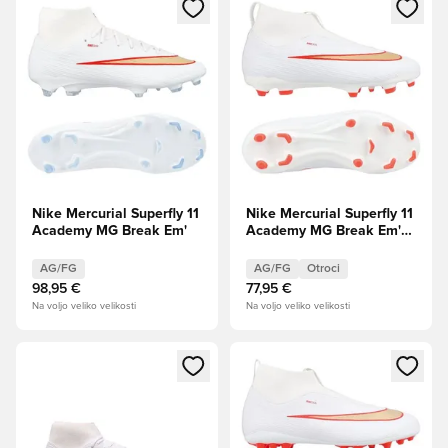
Odpre Modal za prijavo ali vpis kot član
Odpre Modal za prijavo ali vpi
Nike Mercurial Superfly 11
Nike Mercurial Superfly 11
Academy MG Break Em'
Academy MG Break Em'
Otroci PRE-ORDER
AG/FG
AG/FG
Otroci
98,95 €
77,95 €
Na voljo veliko velikosti
Na voljo veliko velikosti
Odpre Modal za prijavo ali vpis kot član
Odpre Modal za prijavo ali vpi