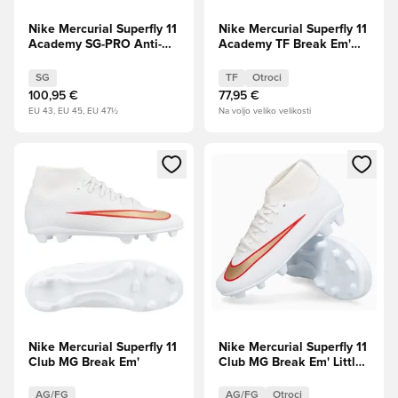
Nike Mercurial Superfly 11
Nike Mercurial Superfly 11
Academy SG-PRO Anti-
Academy TF Break Em'
Clog Break Em'
Otroci
SG
TF
Otroci
100,95 €
77,95 €
EU 43, EU 45, EU 47½
Na voljo veliko velikosti
Odpre Modal za prijavo ali vpis kot član
Odpre Modal za prijavo ali vpi
Nike Mercurial Superfly 11
Nike Mercurial Superfly 11
Club MG Break Em'
Club MG Break Em' Little
Kids
AG/FG
AG/FG
Otroci