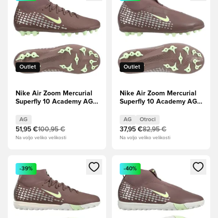
Outlet
Outlet
Nike Air Zoom Mercurial
Nike Air Zoom Mercurial
Superfly 10 Academy AG
Superfly 10 Academy AG
Mbappé Personal Edition -
Mbappé Personal Edition -
Plum Eclipse/Kovinsko
Plum Eclipse/Kovinsko
AG
AG
Otroci
srebro
srebro Otroci
51,95 €
100,95 €
37,95 €
82,95 €
Na voljo veliko velikosti
Na voljo veliko velikosti
Odpre Modal za prijavo ali vpis kot član
Odpre Modal za prijavo ali vpi
-39%
-40%