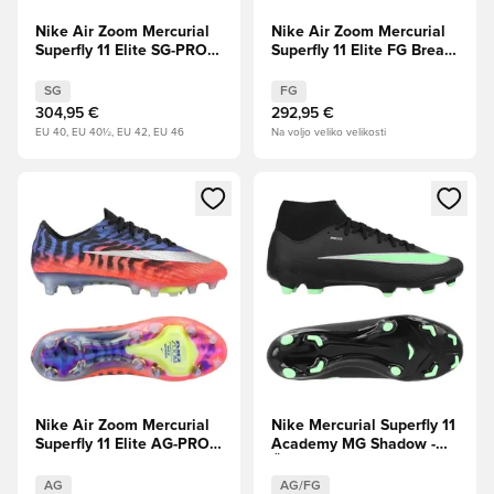
Nike Air Zoom Mercurial
Nike Air Zoom Mercurial
Superfly 11 Elite SG-PRO
Superfly 11 Elite FG Break
Break Em'
Em'
SG
FG
304,95 €
292,95 €
EU 40, EU 40½, EU 42, EU 46
Na voljo veliko velikosti
Odpre Modal za prijavo ali vpis kot član
Odpre Modal za prijavo ali vpi
Nike Air Zoom Mercurial
Nike Mercurial Superfly 11
Superfly 11 Elite AG-PRO
Academy MG Shadow -
Scorpion -
Črna/Illusion Green
Modro/rdeča/Srebrna
AG
AG/FG