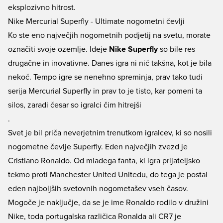
eksplozivno hitrost.
Nike Mercurial Superfly - Ultimate nogometni čevlji
Ko ste eno največjih nogometnih podjetij na svetu, morate
označiti svoje ozemlje. Ideje
Nike Superfly
so bile res
drugačne in inovativne. Danes igra ni nič takšna, kot je bila
nekoč. Tempo igre se nenehno spreminja, prav tako tudi
serija Mercurial Superfly in prav to je tisto, kar pomeni ta
silos, zaradi česar so igralci čim hitrejši
.
Svet je bil priča neverjetnim trenutkom igralcev, ki so nosili
nogometne čevlje Superfly. Eden največjih zvezd je
Cristiano Ronaldo. Od mladega fanta, ki igra prijateljsko
tekmo proti Manchester United Unitedu, do tega je postal
eden najboljših svetovnih nogometašev vseh časov.
Mogoče je naključje, da se je ime Ronaldo rodilo v družini
Nike, toda portugalska različica Ronalda ali CR7 je